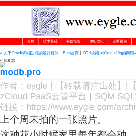
首页
技术基础
备份恢复
SQL优化
诊断案例
« 关于Oracle归档进程的运行机制
|
Blog首页
|
OTN视频-对Oracle10g的回顾
生如夏花
作者：
eygle
|
【转载请注
出处
】|
zCloud PaaS云管平台
|
SQM SQ
链接：
https://www.eygle.com/arch
上个周末拍的一张照片。
这种花小时候家里每年都会种，