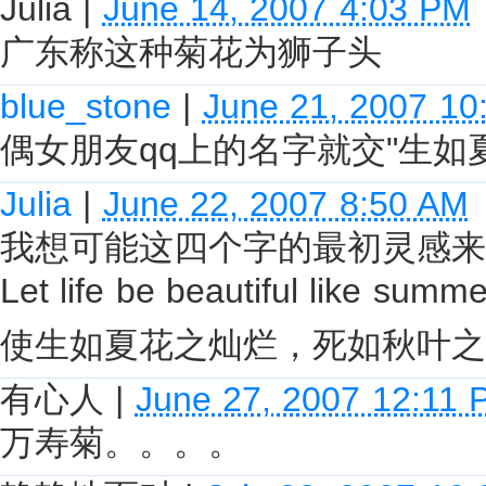
Julia
|
June 14, 2007 4:03 PM
广东称这种菊花为狮子头
blue_stone
|
June 21, 2007 10
偶女朋友qq上的名字就交"生如
Julia
|
June 22, 2007 8:50 AM
我想可能这四个字的最初灵感来自
Let life be beautiful like summ
使生如夏花之灿烂，死如秋叶之
有心人
|
June 27, 2007 12:11 
万寿菊。。。。