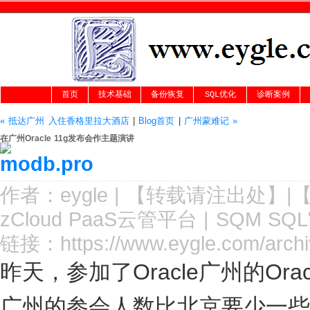
首页
技术基础
备份恢复
SQL优化
诊断案例
« 抵达广州 入住香格里拉大酒店
|
Blog首页
|
广州蒙难记 »
在广州Oracle 11g发布会作主题演讲
作者：
eygle
|
【转载请注
出处
】|
zCloud PaaS云管平台
|
SQM SQ
链接：
https://www.eygle.com/arc
昨天，参加了Oracle广州的Oracl
广州的参会人数比北京要少一些，