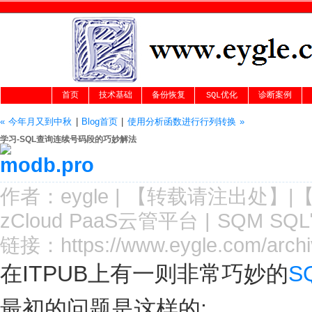
首页
技术基础
备份恢复
SQL优化
诊断案例
« 今年月又到中秋
|
Blog首页
|
使用分析函数进行行列转换 »
学习-SQL查询连续号码段的巧妙解法
作者：
eygle
|
【转载请注
出处
】|
zCloud PaaS云管平台
|
SQM SQ
链接：
https://www.eygle.com/archi
在ITPUB上有一则非常巧妙的
S
最初的问题是这样的: