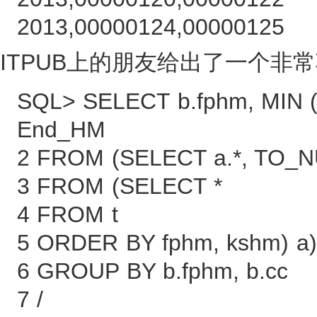
2013,00000124,00000125
ITPUB上的朋友给出了一个非常
SQL> SELECT b.fphm, MIN (
End_HM
2 FROM (SELECT a.*, TO_
3 FROM (SELECT *
4 FROM t
5 ORDER BY fphm, kshm) a)
6 GROUP BY b.fphm, b.cc
7 /