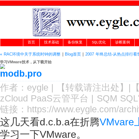
首页
技术基础
备份恢复
SQL优化
诊断案例
« RAC环境中关于系统时钟的调整
|
Blog首页
|
2007 年终总结-从热点排行看
学习VMware技术，从下载开始
作者：
eygle
|
【转载请注
出处
】|
zCloud PaaS云管平台
|
SQM SQ
链接：
https://www.eygle.com/arc
这几天看d.c.b.a在折腾
VMvar
学习一下VMware。