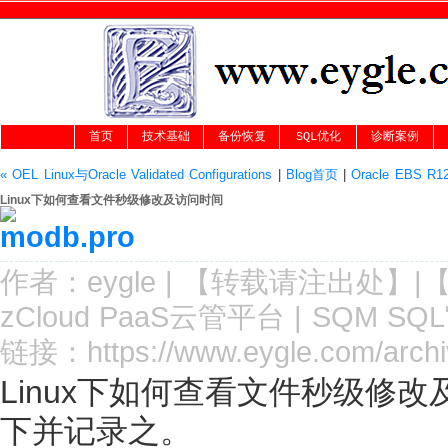
首页
技术基础
备份恢复
SQL优化
诊断案例
« OEL Linux与Oracle Validated Configurations
|
Blog首页
|
Oracle EBS R1
Linux下如何查看文件秒级修改及访问时间
作者：
eygle
|
【转载请注
出处
】|
zCloud PaaS云管平台
|
SQM SQ
链接：
https://www.eygle.com/archi
Linux下如何查看文件秒级修
下并记录之。