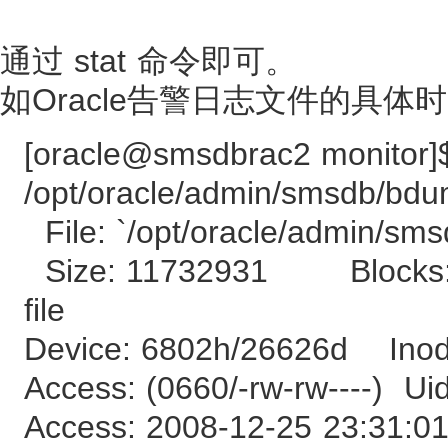
通过 stat 命令即可。
如Oracle告警日志文件的具体
[oracle@smsdbrac2 monitor]$
/opt/oracle/admin/smsdb/bdu
File: `/opt/oracle/admin/sm
Size: 11732931 Blocks: 
file
Device: 6802h/26626d Inod
Access: (0660/-rw-rw----) U
Access: 2008-12-25 23:31:0