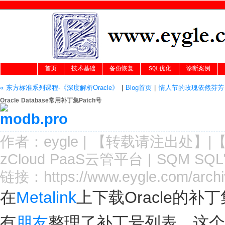
首页
技术基础
备份恢复
SQL优化
诊断案例
« 东方标准系列课程-《深度解析Oracle》
|
Blog首页
|
情人节的玫瑰依然芬芳 
Oracle Database常用补丁集Patch号
作者：
eygle
|
【转载请注
出处
】|
zCloud PaaS云管平台
|
SQM SQ
链接：
https://www.eygle.com/arch
在
Metalink
上下载Oracle的
有
朋友
整理了补丁号列表，这个