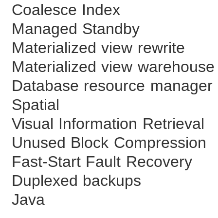
Coalesce Ind
Managed Stan
Materialized view 
Materialized view war
Database resourc
Spatial 
Visual Information 
Unused Block Com
Fast-Start Fault 
Duplexed back
Java F