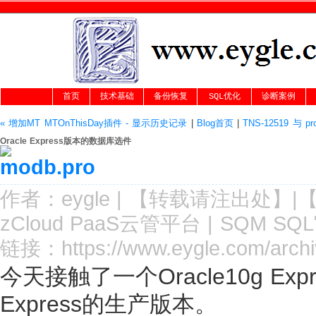
首页
技术基础
备份恢复
SQL优化
诊断案例
« 增加MT MTOnThisDay插件 - 显示历史记录
|
Blog首页
|
TNS-12519 与 p
Oracle Express版本的数据库选件
作者：
eygle
|
【转载请注
出处
】|
zCloud PaaS云管平台
|
SQM SQ
链接：
https://www.eygle.com/arch
今天接触了一个Oracle10g Ex
Express的生产版本。