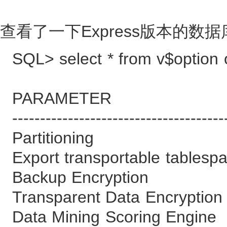
查看了一下Express版本的数
SQL> select * from v$option 
PARAMETE
--------------------------------------
Partitionin
Export transportable 
Backup Encryp
Transparent Data E
Data Mining Scorin