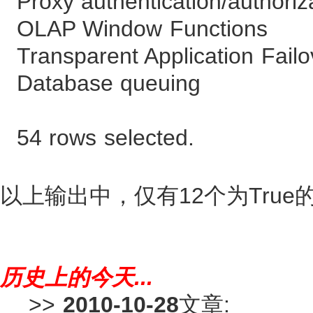
Proxy authentication/a
OLAP Window Fu
Transparent Applicati
Database que
54 rows selected.
以上输出中，仅有12个为Tru
历史上的今天...
>>
2010-10-28
文章: