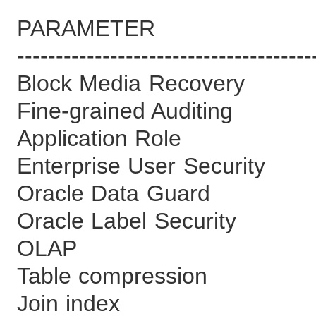
PARAMETE
--------------------------------------
Block Media Rec
Fine-grained Aud
Application R
Enterprise User S
Oracle Data G
Oracle Label Se
OLAP F
Table compres
Join index