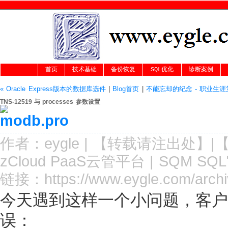
首页
技术基础
备份恢复
SQL优化
诊断案例
« Oracle Express版本的数据库选件
|
Blog首页
|
不能忘却的纪念 - 职业生涯
TNS-12519 与 processes 参数设置
作者：
eygle
|
【转载请注
出处
】|
zCloud PaaS云管平台
|
SQM SQ
链接：
https://www.eygle.com/arch
今天遇到这样一个小问题，客户程
误：