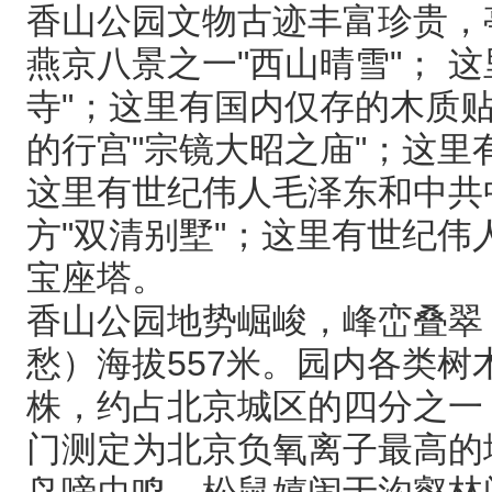
香山公园文物古迹丰富珍贵，
燕京八景之一"西山晴雪"； 
寺"；这里有国内仅存的木质
的行宫"宗镜大昭之庙"；这里
这里有世纪伟人毛泽东和中共
方"双清别墅"；这里有世纪伟
宝座塔。
香山公园地势崛峻，峰峦叠翠
愁）海拔557米。园内各类树木
株，约占北京城区的四分之一
门测定为北京负氧离子最高的
鸟啼虫鸣，松鼠嬉闹于沟壑林