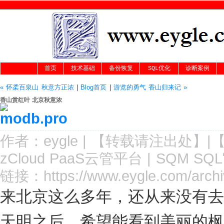
首页
技术基础
备份恢复
SQL优化
诊断案例
« 怀柔百泉山 秋意方正浓
|
Blog首页
|
游览的勇气 香山归来记 »
香山赏红叶 北京秋意浓
作者：
eygle
|
【转载请注
出处
】|
zCloud PaaS云管平台
|
SQM SQ
链接：
https://www.eygle.com/arch
来北京这么多年，还从来没有去
天明之后，希望能看到美丽的枫