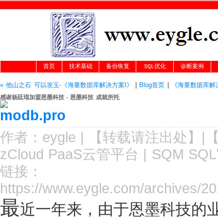
首页
技术基础
备份恢复
SQL优化
诊断案例
« 他山之石 可以攻玉-《海量数据库解决方案I》
|
Blog首页
|
《海量数据库解
感谢杨廷琨加盟恩墨科技 - 恩墨科技 成就所托
作者：
eygle
|
【转载请注
出处
】|
zCloud PaaS云管平台
|
SQM SQ
链接：
https://www.eygle.com/archives/2
最
近一年来，由于恩墨科技的