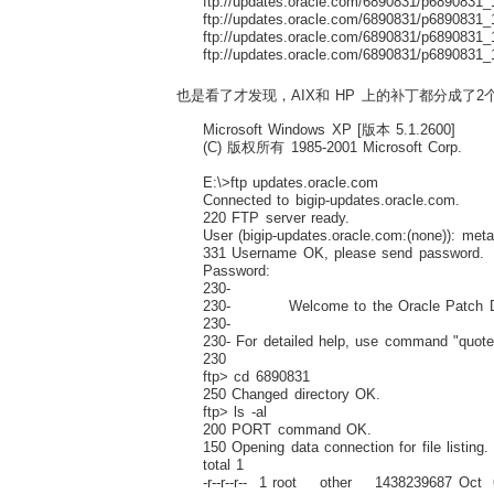
ftp://updates.oracle.com/6890831/p6890831_
ftp://updates.oracle.com/6890831/p6890831
ftp://updates.oracle.com/6890831/p689083
ftp://updates.oracle.com/6890831/p6890831
也是看了才发现，AIX和 HP 上的补丁都分成了2个包
Microsoft Windows XP [版本 5.1.2600]
(C) 版权所有 1985-2001 Microsoft Corp.
E:\>ftp updates.oracle.com
Connected to bigip-updates.oracle.com.
220 FTP server ready.
User (bigip-updates.oracle.com:(none)): me
331 Username OK, please send password.
Password:
230-
230- Welcome to the Oracle Patch Do
230-
230- For detailed help, use command "quote 
230
ftp> cd 6890831
250 Changed directory OK.
ftp> ls -al
200 PORT command OK.
150 Opening data connection for file listing.
total 1
-r--r--r-- 1 root other 1438239687 Oct 