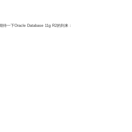
acle Database 11g R2的到来：