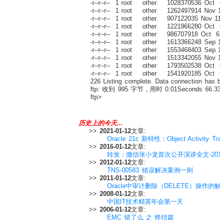
-r--r--r-- 1 root other 1028370536 Oct 
-r--r--r-- 1 root other 1262497914 Nov 
-r--r--r-- 1 root other 907122035 Nov 1
-r--r--r-- 1 root other 1221966280 Oct 
-r--r--r-- 1 root other 986707918 Oct 6
-r--r--r-- 1 root other 1613366248 Sep 1
-r--r--r-- 1 root other 1553468403 Sep 1
-r--r--r-- 1 root other 1513342055 Nov 
-r--r--r-- 1 root other 1793502538 Oct
-r--r--r-- 1 root other 1541920185 Oct 
226 Listing complete. Data connection has 
ftp: 收到 995 字节，用时 0.01Seconds 66.33K
ftp>
历史上的今天...
>>
2021-01-12
文章:
Oracle 21c 新特性：Object Activit
>>
2016-01-12
文章:
转发：微信张小龙首次公开演讲全文-201
>>
2012-01-12
文章:
TNS-00583 错误解决案例一则
>>
2011-01-12
文章:
Oracle中审计删除（DELETE）操作的
>>
2008-01-12
文章:
中国IT技术精英年会第一天
>>
2006-01-12
文章:
EMC 错了么 之 终结篇