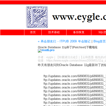
首页
技术基础
备份恢复
SQL
« 再会朋友们 - ITPUB 2009 年会随记
|
Blog首页
Oracle Database 11g补丁(Patchset)下载地址
作者：
eygle
|
【转载请注
出处
】|【
云和恩墨
领先的
z
链接：
https://www.eygle.com/archives/2009/01/11g_
昨天有朋友问到Oracle Database 11g最
ftp://updates.oracle.com/6890831/p6890831_
ftp://updates.oracle.com/6890831/p6890831
ftp://updates.oracle.com/6890831/p6890831
ftp://updates.oracle.com/6890831/p6890831
ftp://updates.oracle.com/6890831/p6890831
ftp://updates.oracle.com/6890831/p6890831
ftp://updates.oracle.com/6890831/p6890831
ftp://updates.oracle.com/6890831/p6890831_