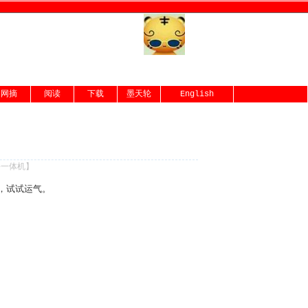
网摘
阅读
下载
墨天轮
English
份一体机
】
载，试试运气。