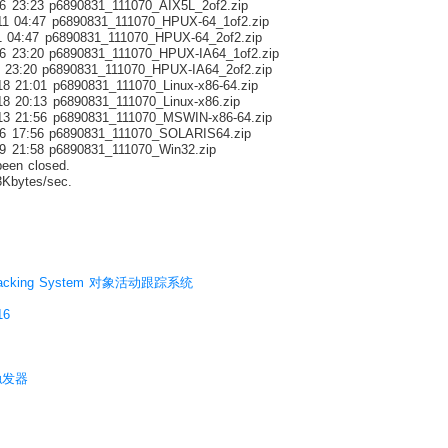
6 23:23 p6890831_111070_AIX5L_2of2.zip
11 04:47 p6890831_111070_HPUX-64_1of2.zip
1 04:47 p6890831_111070_HPUX-64_2of2.zip
6 23:20 p6890831_111070_HPUX-IA64_1of2.zip
 23:20 p6890831_111070_HPUX-IA64_2of2.zip
8 21:01 p6890831_111070_Linux-x86-64.zip
8 20:13 p6890831_111070_Linux-x86.zip
13 21:56 p6890831_111070_MSWIN-x86-64.zip
 6 17:56 p6890831_111070_SOLARIS64.zip
9 21:58 p6890831_111070_Win32.zip
been closed.
bytes/sec.
y Tracking System 对象活动跟踪系统
6
触发器