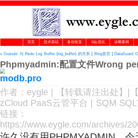
首页
技术基础
备份恢复
SQL优化
诊断案例
« Granule 与 Redo Log Buffer (log_buffer) 的关系
|
Blog首页
|
DataGuar
Phpmyadmin:配置文件Wrong per
作者：
eygle
|
【转载请注
出处
】|
zCloud PaaS云管平台
|
SQM SQ
链接：
https://www.eygle.com/archives/
许久没有用PHPMYADMIN