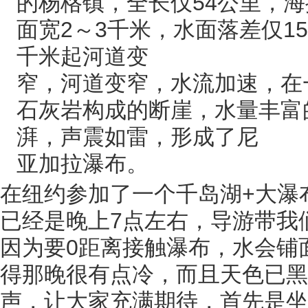
的杨格镇，全长仅54公里，海
面宽2～3千米，水面落差仅1
千米起河道变
窄，河道变窄，水流加速，在
石灰岩构成的断崖，水量丰富
湃，声震如雷，形成了尼
亚加拉瀑布。
在纽约参加了一个千岛湖+大瀑
已经是晚上7点左右，导游带我
因为要0距离接触瀑布，水会铺
得那晚很有点冷，而且天色已黑
声，让大家充满期待，首先是坐