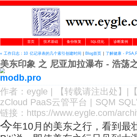
首页
技术基础
备份恢复
SQL优化
诊断案例
« 工作日志：10 亿记录表的几个索引创建时间
|
Blog首页
|
了解健康 - PSA
美东印象 之 尼亚加拉瀑布 - 浩荡
作者：
eygle
|
【转载请注
出处
】|
zCloud PaaS云管平台
|
SQM SQ
链接：
https://www.eygle.com/archi
今
年10月的美东之行，看到最