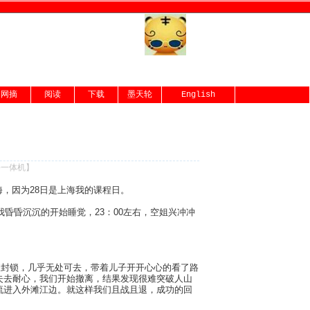
网摘
阅读
下载
墨天轮
English
份一体机
】
海，因为28日是上海我的课程日。
昏昏沉沉的开始睡觉，23：00左右，空姐兴冲冲
都被封锁，几乎无处可去，带着儿子开开心心的看了路
失去耐心，我们开始撤离，结果发现很难突破人山
流进入外滩江边。就这样我们且战且退，成功的回