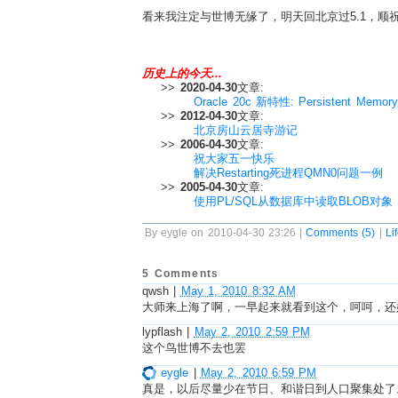
看来我注定与世博无缘了，明天回北京过5.1，顺
历史上的今天...
>>
2020-04-30
文章:
Oracle 20c 新特性: Persistent Me
>>
2012-04-30
文章:
北京房山云居寺游记
>>
2006-04-30
文章:
祝大家五一快乐
解决Restarting死进程QMN0问题一例
>>
2005-04-30
文章:
使用PL/SQL从数据库中读取BLOB对象
By eygle on 2010-04-30 23:26 |
Comments (5)
|
Li
5 Comments
qwsh
|
May 1, 2010 8:32 AM
大师来上海了啊，一早起来就看到这个，呵呵，还好
lypflash
|
May 2, 2010 2:59 PM
这个鸟世博不去也罢
eygle
|
May 2, 2010 6:59 PM
真是，以后尽量少在节日、和谐日到人口聚集处了