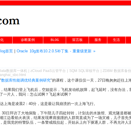
优化
诊断案例
BLOG
留言板
服务
生活
Blog首页
|
Oracle 10g发布10.2.0.5补丁集 - 重量级更新 »
Data数据库一体机
|
zCloud PaaS云管平台
|
SQM SQL审核平台
|
ZDBM 数据库备
hanghai_sbo.html
"
数据库性能调优经典案例研究
"的课程，这个课仅仅一天，27日晚匆匆赶往上
班，结果我们登上飞机后，空姐提示，飞机发动机故障，起飞延时，没有办法，我
了一片人，我问：怎么试啊？飞起来试啊？
到达上海是凌晨2：40分，这是最让我崩溃的一次上海飞行。
亚，30日拜访了大地保险，下午陪儿子四处转转，计划去的水族馆、观光隧道
埔江边看焰火表演，结果发现摩肩接踵的人群简直成为了一场灾难，儿子首先
，是我党的特警队伍，一条警戒线拉起，开始从上向下驱逐人群，不再允许人