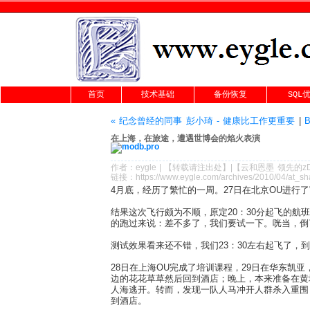
首页
技术基础
备份恢复
SQL
« 纪念曾经的同事 彭小琦 - 健康比工作更重要
|
在上海，在旅途，遭遇世博会的焰火表演
作者：
eygle
|
【转载请注
出处
】|【
云和恩墨
领先的
z
链接：
https://www.eygle.com/archives/2010/04/at_s
4月底，经历了繁忙的一周。27日在北京OU进行了
结果这次飞行颇为不顺，原定20：30分起飞的航
的跑过来说：差不多了，我们要试一下。咣当，倒
测试效果看来还不错，我们23：30左右起飞了，
28日在上海OU完成了培训课程，29日在华东凯
边的花花草草然后回到酒店；晚上，本来准备在黄
人海逃开。转而，发现一队人马冲开人群杀入重围
到酒店。