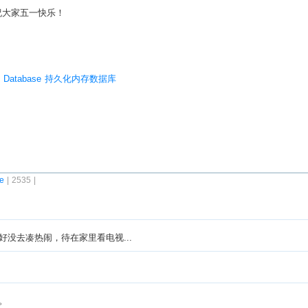
祝大家五一快乐！
mory Database 持久化内存数据库
fe
| 2535 |
没去凑热闹，待在家里看电视...
。