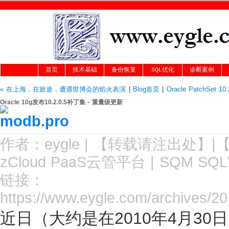
首页
技术基础
备份恢复
SQL优化
诊断案例
« 在上海，在旅途，遭遇世博会的焰火表演
|
Blog首页
|
Oracle PatchSet 
Oracle 10g发布10.2.0.5补丁集 - 重量级更新
作者：
eygle
|
【转载请注
出处
】|
zCloud PaaS云管平台
|
SQM SQ
链接：
https://www.eygle.com/archives/2
近日（大约是在2010年4月30日）