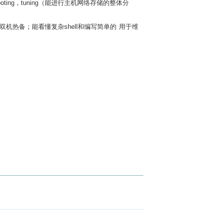
ing，tuning（能进行主机网络存储的整体分
和MC双机热备；能看懂复杂shell和编写简单的 用于维
。