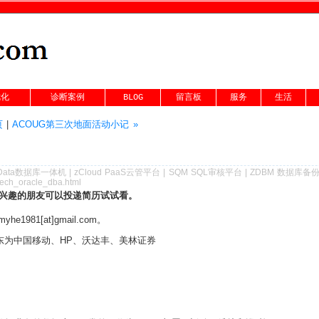
优化
诊断案例
BLOG
留言板
服务
生活
页
|
ACOUG第三次地面活动小记 »
Data数据库一体机
|
zCloud PaaS云管平台
|
SQM SQL审核平台
|
ZDBM 数据库备
tech_oracle_dba.html
兴趣的朋友可以投递简历试试看。
981[at]gmail.com。
东为中国移动、HP、沃达丰、美林证券