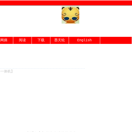
网摘
阅读
下载
墨天轮
English
份一体机
】