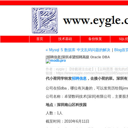
首页
技术基础
备份恢复
SQL
« Mysql 5 数据库 中文乱码问题的解决
|
Blog首
[招聘信息]深圳卓望招聘高级 Oracle DBA
作者：
eygle
|
【转载请注
出处
】|【
云和恩墨
领先的
z
链接：
https://www.eygle.com/archives/2010/05/apire
代小荷同学转发
招聘信息
，去接小荷的班。深圳有
公司在招dba，哪位有兴趣的，可以发简历给我jimmyhe1
公司名称：卓望数码技术(深圳)有限公司，主要股
地点：深圳南山区科技园
人数：1人
截至时间：2010年6月11日