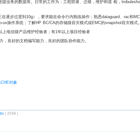
业务的数据库。日常的工作为：工程部署、迁移，维护和巡 检，trobuleshoot
公司目前正在逐步过度到10g），要求能在命令行内熟练操作；熟悉dataguard、rac
p-ux操作系统；了解HP BC/CA的存储级容灾模式或EMC的snapshot容灾模式
2年以上电信级产品维护经验者；有1年以上项目经验者
力，良好的文档编写能力，良好的团队协作能力。
CACHE对象
bs
| 2548 |