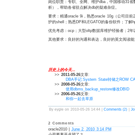
岗位职责：专职、全网、维护dba，中国移动31省数据
析），帮助各省驻点解决db的疑难杂症。
要求：精通oracle 9i，熟悉oracle 10g（
护的shell；熟悉DP和LEGATO的备份软件；了解h
优先考虑：ocp；大型oltp数据库维护经验者；
其他要求：良好的沟通和表达，良好的英文阅读能
历史上的今天...
>>
2011-05-26
文章:
DBA手记:System State转储之ROW 
>>
2008-05-26
文章:
使用dbms_backup_restore修改DBID
>>
2006-05-26
文章:
和你一起去草原
By eygle on 2010-05-26 14:44 |
Comments (2)
|
Jo
2 Comments
oracle2010
|
June 2, 2010 3:14 PM
小荷要离开卓望了？