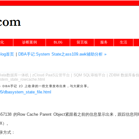
优化
诊断案例
BLOG
留言板
服务
生活
Blog首页
|
DBA手记:System State之ass109.awk辅助分析 »
Data数据库一体机
|
zCloud PaaS云管平台
|
SQM SQL审核平台
|
ZDBM 数据库备
ystem_state_rowcache.html
cle DBA手记 2》上收录的一些文章发布出来，与大家分享。
05/dbasystem_state_file.html
e57138
的
Row Cache Parent Object
紧跟着之前的信息显示出来，跟踪信息同
X
）。
录方式：