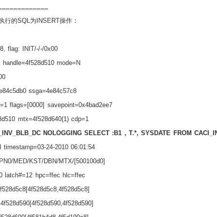
执行的
SQL
为
INSERT
操作：
 flag: INIT/-/-/0x00
 handle=4f528d510 mode=N
00
=4e84c5db0 ssga=4e84c57c8
=1 flags=[0000] savepoint=0x4bad2ee7
510 mtx=4f528d640(1) cdp=1
I_INV_BLB_DC NOLOGGING SELECT :B1 , T.*, SYSDATE FROM CACI_
 timestamp=03-24-2010 06:01:54
PN0/MED/KST/DBN/MTX/[500100d0]
0 latch#=12 hpc=ffec hlc=ffec
f528d5c8[4f528d5c8,4f528d5c8]
4f528d590[4f528d590,4f528d590]