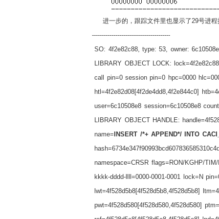
进一步的，跟踪文件里也显示了
29
号进程
----------------------------------------
SO: 4f2e82c88, type: 53, owner: 6c10508e8,
LIBRARY OBJECT LOCK: lock=4f2e82c88
call pin=0 session pin=0 hpc=0000 hlc=00
htl=4f2e82d08[4f2de4dd8,4f2e844c0] htb
user=6c10508e8 session=6c10508e8 count
LIBRARY OBJECT HANDLE: handle=4f528d
name=
INSERT /*+ APPEND*/ INTO CAC
hash=6734e347f90993bcd607836585310c4d
namespace=CRSR flags=RON/KGHP/TIM/
kkkk-dddd-llll=0000-0001-0001 lock=N pin=
lwt=4f528d5b8[4f528d5b8,4f528d5b8] ltm=4
pwt=4f528d580[4f528d580,4f528d580] ptm=