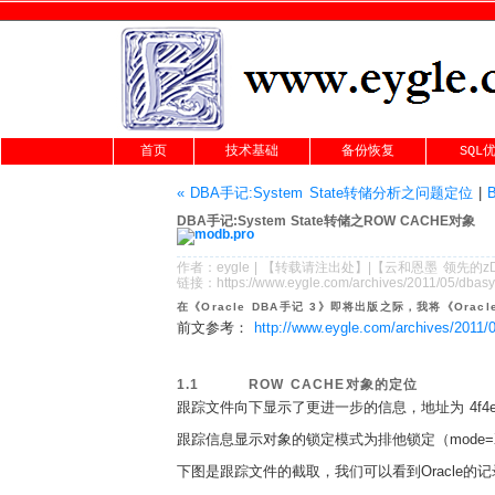
首页
技术基础
备份恢复
SQL
« DBA手记:System State转储分析之问题定位
|
DBA手记:System State转储之ROW CACHE对象
作者：
eygle
|
【转载请注
出处
】|【
云和恩墨
领先的
z
链接：
https://www.eygle.com/archives/2011/05/dbas
在《Oracle DBA手记 3》即将出版之际，我将《Ora
前文参考：
http://www.eygle.com/archives/2011/
1.1
ROW CACHE
对象的定位
跟踪文件向下显示了更进一步的信息，地址为
4f4
跟踪信息显示对象的锁定模式为排他锁定（
mode=
下图是跟踪文件的截取，我们可以看到
Oracle
的记