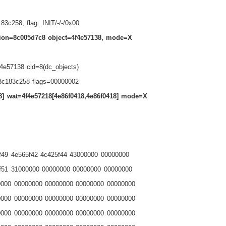
83c258, flag: INIT/-/-/0x00
ion=8c005d7c8 object=4f4e57138, mode=X
f4e57138 cid=8(dc_objects)
8c183c258 flags=00000002
8] wat=4f4e57218[4e86f0418,4e86f0418] mode=X
f49 4e565f42 4c425f44 43000000 00000000
f51 31000000 00000000 00000000 00000000
0000 00000000 00000000 00000000 00000000
0000 00000000 00000000 00000000 00000000
0000 00000000 00000000 00000000 00000000