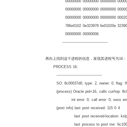
00000000 00000000 00000000 0000
00000000 00000000 00000000 0000
00000000 00000000 00000000 00020
786e0102 0e323978 6e01020e 3239
00000000 00000006
----------------------------------------
再向上找到这个进程的信息，发现其进程号为
16
：
PROCESS 16:
----------------------------------------
SO: 8c00037d0, type: 2, owner: 0, flag: IN
(process) Oracle pid=16, calls cur/top: 8c
int error: 0, call error: 0, sess er
(post info) last post received: 115 0 4
last post received-location: ksl
last process to post me: 6c10