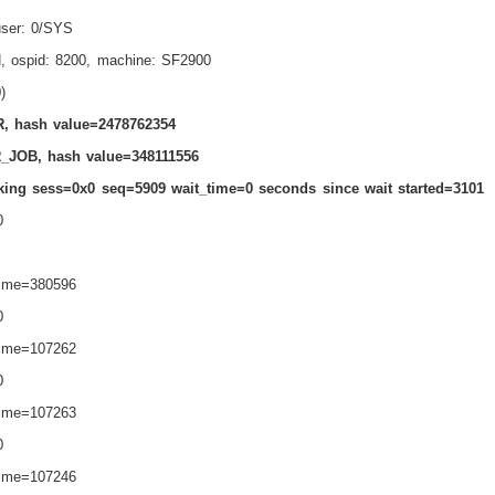
 user: 0/SYS
, ospid: 8200, machine: SF2900
)
, hash value=2478762354
JOB, hash value=348111556
ocking sess=0x0 seq=5909 wait_time=0 seconds since wait started=3101
0
_time=380596
0
_time=107262
0
_time=107263
0
_time=107246