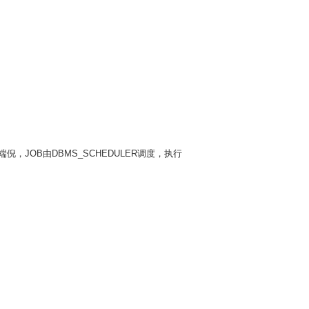
端倪，
JOB
由
DBMS_SCHEDULER
调度，执行