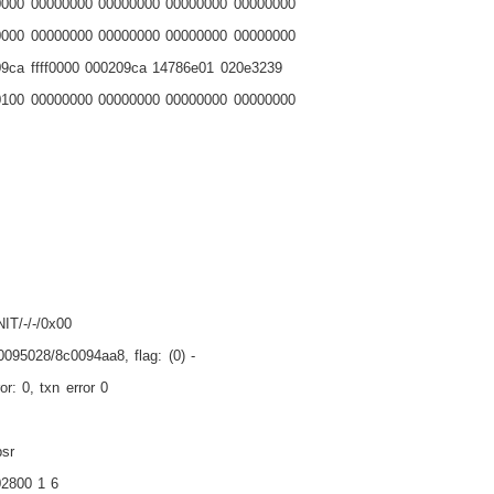
0000 00000000 00000000 00000000 00000000
0000 00000000 00000000 00000000 00000000
9ca ffff0000 000209ca 14786e01 020e3239
0100 00000000 00000000 00000000 00000000
IT/-/-/0x00
0095028/8c0094aa8, flag: (0) -
ror: 0, txn error 0
psr
02800 1 6