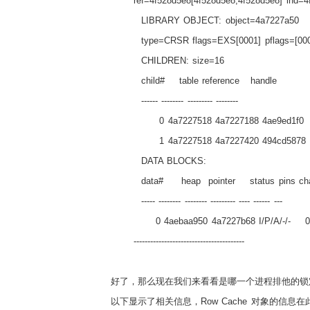
ref=4f528d5e8[4f528d5e8,4f528d5e8] lnd=4
LIBRARY OBJECT: object=4a7227a50
type=CRSR flags=EXS[0001] pflags=[00
CHILDREN: size=16
child#
table reference
handle
------ -------- --------- --------
0 4a7227518 4a7227188 4ae9ed1f0
1 4a7227518 4a7227420 494cd5878
DATA BLOCKS:
data#
heap
pointer
status pins c
----- -------- -------- --------- ---- ------ ---
0 4aebaa950 4a7227b68 I/P/A/-/-
----------------------------------------
好了，那么现在我们来看看是哪一个进程排他的锁
以下显示了相关信息，
Row Cache
对象的信息在