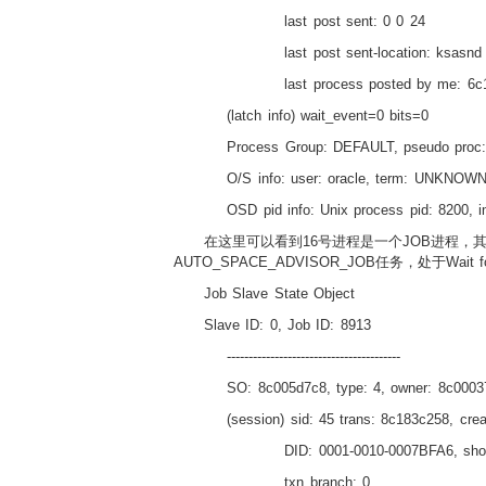
last post sent: 0 0 24
last post sent-location: ksasnd
last process posted by me: 6c
(latch info) wait_event=0 bits=0
Process Group: DEFAULT, pseudo proc:
O/S info: user: oracle, term: UNKNOWN
OSD pid info: Unix process pid: 8200, 
在这里可以看到
16
号进程是一个
JOB
进程，
AUTO_SPACE_ADVISOR_JOB
任务，处于
Wait f
Job Slave State Object
Slave ID: 0, Job ID: 8913
----------------------------------------
SO: 8c005d7c8, type: 4, owner: 8c00037d
(session) sid: 45 trans: 8c183c258, crea
DID: 0001-0010-0007BFA6, sho
txn branch: 0