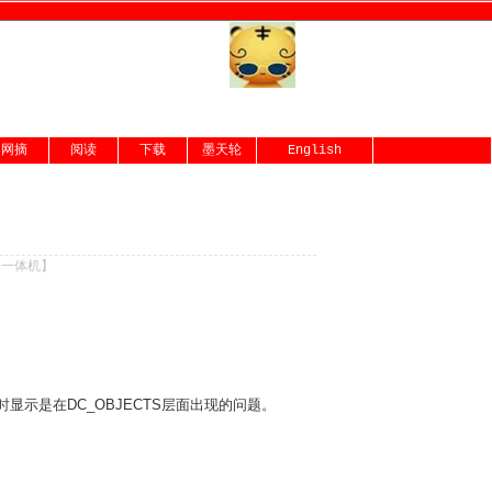
网摘
阅读
下载
墨天轮
English
份一体机
】
时显示是在
DC_OBJECTS
层面出现的问题。