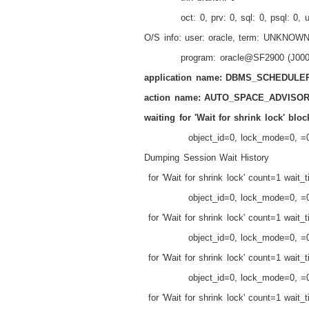
oct: 0, prv: 0, sql: 0, psql: 0,
O/S info: user: oracle, term: UNKNOWN
program: oracle@SF2900 (J000
application name: DBMS_SCHEDULER
action name: AUTO_SPACE_ADVISOR_
waiting for 'Wait for shrink lock' bl
object_id=0, lock_mode=0, =
Dumping Session Wait History
for 'Wait for shrink lock' count=1 wait
object_id=0, lock_mode=0, =
for 'Wait for shrink lock' count=1 wait
object_id=0, lock_mode=0, =
for 'Wait for shrink lock' count=1 wait
object_id=0, lock_mode=0, =
for 'Wait for shrink lock' count=1 wait