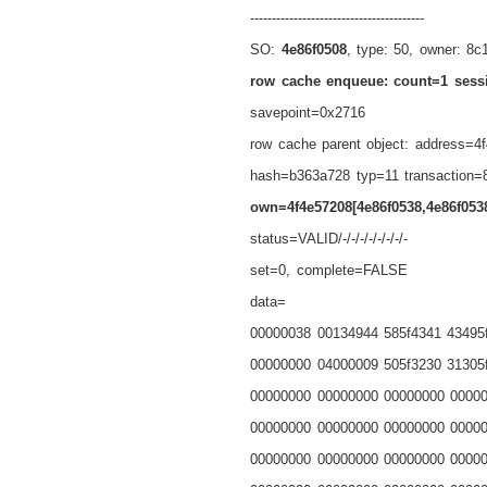
----------------------------------------
SO:
4e86f0508
, type: 50, owner: 8c1
row cache enqueue: count=1 sess
savepoint=0x2716
row cache parent object: address=4
hash=b363a728 typ=11 transaction=
own=4f4e57208[4e86f0538,4e86f053
status=VALID/-/-/-/-/-/-/-/-
set=0, complete=FALSE
data=
00000038 00134944 585f4341 43495
00000000 04000009 505f3230 31305
00000000 00000000 00000000 0000
00000000 00000000 00000000 0000
00000000 00000000 00000000 0000