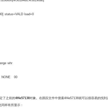
f528d600[4f581b4d8,4f5d190a8]
00] status=VALD load=0
hange whr
0 NONE
00
定了之前的
4f4e57138
对象。在跟踪文件中搜索
4f4e57138
就可以很容易的找到
此同样有所显示：