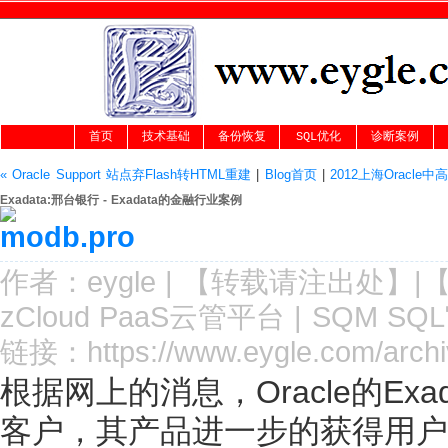
首页
技术基础
备份恢复
SQL优化
诊断案例
« Oracle Support 站点弃Flash转HTML重建
|
Blog首页
|
2012上海Oracl
Exadata:邢台银行 - Exadata的金融行业案例
作者：
eygle
|
【转载请注
出处
】|
zCloud PaaS云管平台
|
SQM SQ
链接：
https://www.eygle.com/arch
根据网上的消息，Oracle的E
客户，其产品进一步的获得用户