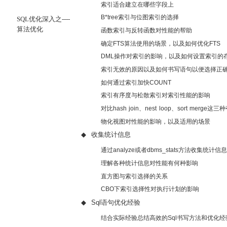
索引适合建立在哪些字段上
B*tree
索引与位图索引的选择
SQL
优化深入之----
算法优化
函数索引与反转函数对性能的帮助
确定
FTS
算法使用的场景，以及如何优化
FTS
DML
操作对索引的影响，以及如何设置索引的
索引无效的原因以及如何书写语句以便选择正
如何通过索引加快
COUNT
索引有序度与松散索引对索引性能的影响
对比
hash join
、
nest loop
、
sort merge
这三种
物化视图对性能的影响，以及适用的场景
◆
收集统计信息
通过
analyze
或者
dbms_stats
方法收集统计信
理解各种统计信息对性能有何种影响
直方图与索引选择的关系
CBO
下索引选择性对执行计划的影响
◆
Sql
语句优化经验
结合实际经验总结高效的
Sql
书写方法和优化经