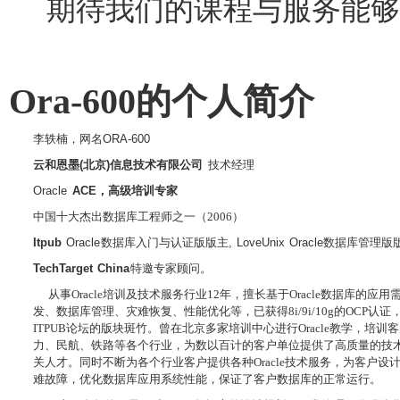
期待我们的课程与服务能够
Ora-600
的个人简介
李轶楠，网名
ORA-600
云和恩墨
(
北京
)
信息技术有限公司
技术经理
Oracle
ACE
，高级培训专家
中国十大杰出数据库工程师之一（
2006
）
Itpub
Oracle
数据库入门与认证版版主
, LoveUnix Oracle
数据库管理版
TechTarget China
特邀专家顾问。
从事
Oracle
培训及技术服务行业
12
年，擅长基于
Oracle
数据库的应用
发、数据库管理、灾难恢复、性能优化等，已获得
8i/9i/10g
的
OCP
认证
ITPUB
论坛的版块斑竹。曾在北京多家培训中心进行
Oracle
教学，培训客
力、民航、铁路等各个行业，为数以百计的客户单位提供了高质量的技
关人才。同时不断为各个行业客户提供各种
Oracle
技术服务，为客户设
难故障，优化数据库应用系统性能，保证了客户数据库的正常运行。