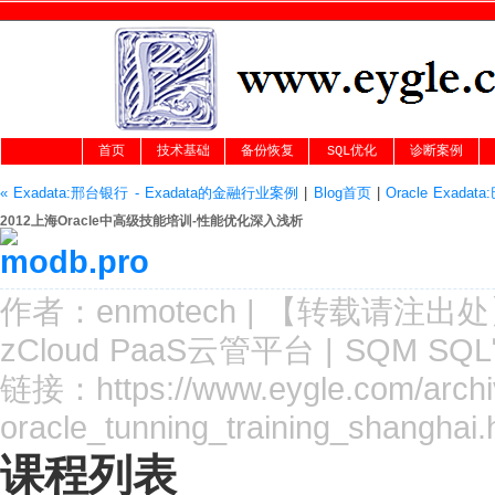
首页
技术基础
备份恢复
SQL优化
诊断案例
« Exadata:邢台银行 - Exadata的金融行业案例
|
Blog首页
|
Oracle Exad
2012上海Oracle中高级技能培训-性能优化深入浅析
作者：
enmotech
|
【转载请注
出处
zCloud PaaS云管平台
|
SQM SQ
链接：
https://www.eygle.com/arch
oracle_tunning_training_shanghai.
课程列表