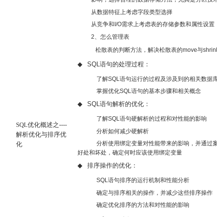
从数据特征上考虑字段类型选择
从竞争和
I/O
需求上考虑表的存储参数和属性设置
2
、怎么管理表
松散表的判断方法，解决松散表的
move
与
shrin
◆
SQL
语句的处理过程：
了解
SQL
语句运行的过程及涉及到的相关数据
掌握优化
SQL
语句的基本步骤和相关概念
◆
SQL
语句解析的优化：
了解
SQL
语句硬解析的过程和对性能的影响
SQL
优化概述之----
分析如何减少硬解析
解析优化与排序优
分析使用绑定变量对性能带来的影响，并通过
化
好处和坏处，确定何时应该使用绑定变量
◆
排序操作的优化：
SQL
语句排序的运行机制和性能分析
确定与排序相关的操作，并减少这些排序操作
确定优化排序的方法和对性能的影响