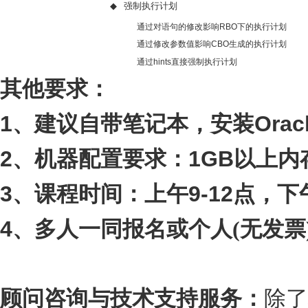
◆
强制执行计划
通过对语句的修改影响
RBO
下的执行计划
通过修改参数值影响
CBO
生成的执行计划
通过
hints
直接强制执行计划
其他要求：
1
Orac
、建议自带笔记本，安装
2
1GB
、机器配置要求：
以上内
3
9-12
、课程时间：上午
点，下
4
、多人一同报名或个人(无发票
顾问咨询与技术支持服务：
除了