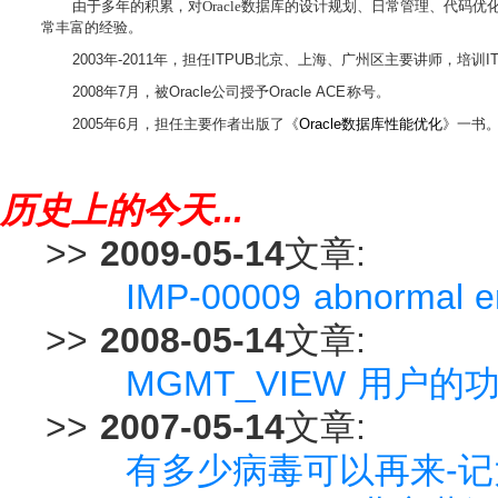
由于多年的积累，对
Oracle
数据库的设计规划、日常管理、代码优
常丰富的经验。
2003
年
-2011
年，担任
ITPUB
北京、上海、广州区主要讲师，培训
I
2008
年
7
月，被
Oracle
公司授予
Oracle ACE
称号。
2005
年
6
月，担任主要作者出版了《
Oracle
数据库性能优化
》一书
历史上的今天...
>>
2009-05-14
文章:
IMP-00009 abnormal end
>>
2008-05-14
文章:
MGMT_VIEW 用户
>>
2007-05-14
文章:
有多少病毒可以再来-记大