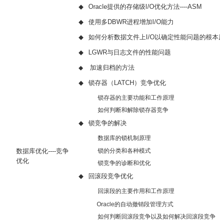
◆
Oracle
提供的存储级
I/O
优化方法----
ASM
◆
使用多
DBWR
进程增加
I/O
能力
◆
如何分析数据文件上
I/O
以确定性能问题的根本
◆
LGWR
与日志文件的性能问题
加速归档的方法
◆
◆
锁存器（
LATCH
）竞争优化
锁存器的主要功能和工作原理
如何判断和解除锁存器竞争
◆
锁竞争的解决
数据库的锁机制原理
锁的分类和各种模式
数据库优化----竞争
优化
锁竞争的诊断和优化
◆
回滚段竞争优化
回滚段的主要作用和工作原理
Oracle
的自动撤销段管理方式
如何判断回滚段竞争以及如何解决回滚段竞争