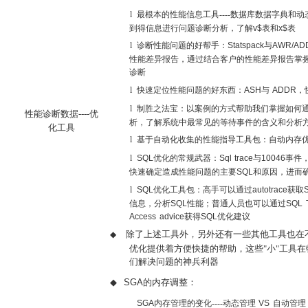
l
最根本的性能信息工具----数据库数据字典和
到得信息进行问题诊断分析，了解
v$
表和
x$
表
l
诊断性能问题的好帮手：
Statspack
与
AWR/AD
性能差异报告，通过结合客户的性能差异报告掌
诊断
l
快速定位性能问题的好东西：
ASH
与
ADDR
，
l
制胜之法宝：以案例的方式帮助我们掌握如何
性能诊断数据----优
析，了解系统中最常见的等待事件的含义和分析
化工具
l
基于自动化收集的性能指导工具包：自动内存
l
SQL
优化的常规武器：
Sql trace
与
10046
事件
快速确定造成性能问题的主要
SQL
和原因，进而
l
SQL
优化工具包
：高手可以通过
autotrace
获取
信息，分析
SQL
性能；普通人员也可以通过
SQL T
Access advice
获得
SQL
优化建议
除了上述工具外，另外还有一些其他工具也在
◆
优化提供着方便快捷的帮助，这些"小"工具
们解决问题的神兵利器
◆
SGA
的内存调整：
SGA
内存管理的变化----动态管理
VS
自动管理