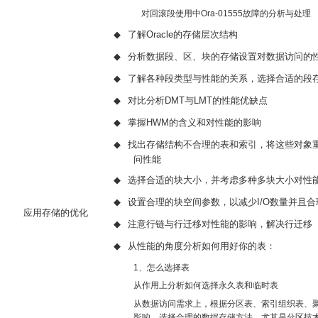
对回滚段使用中
Ora-01555
故障的分析与处理
◆
了解
Oracle
的存储层次结构
◆
分析数据段、区、块的存储设置对数据访问的
◆
了解各种段类型与性能的关系，选择合适的段
◆
对比分析
DMT
与
LMT
的性能优缺点
◆
掌握
HWM
的含义和对性能的影响
◆
找出存储结构不合理的表和索引，将这些对象
问性能
◆
选择合适的块大小，并考虑多种多块大小对性
◆
设置合理的块空间参数，以减少
I/O
数量并且合
应用存储的优化
◆
注意行链与行迁移对性能的影响，解决行迁移
◆
从性能的角度分析如何用好你的表：
1
、怎么选择表
从作用上分析如何选择永久表和临时表
从数据访问需求上，根据分区表、索引组织表、
影响，选择合理的数据存储方法，尤其是分区技