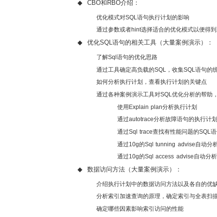
◆
CBO
和
RBO
介绍：
优化模式对
SQL
语句执行计划的影响
通过参数或者
hint
选择适合的优化模式以便得到
◆
优化
SQL
语句的相关工具（大量案例演示）：
了解
Sql
语句的优化思路
通过工具确定高负载的
SQL
，收集
SQL
语句的
如何分析执行计划，查看执行计划的关键点
通过各种案例演示工具对
SQL
优化分析的帮助
使用
Explain plan
分析执行计划
通过
autotrace
分析故障语句的执行计
通过
Sql trace
查找有性能问题的
SQL
语
通过
10g
的
Sql tunning advise
自动分
通过
10g
的
Sql access advise
自动分析
◆
数据访问方法（大量案例演示）：
介绍执行计划中的数据访问方法以及各自的优
分析索引加速查询的原理，确定索引与全表扫
确定哪些因素影响索引访问的性能