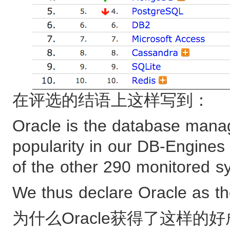
在评选的结语上这样写到：
Oracle is the database mana
popularity in our DB-Engines 
of the other 290 monitored s
We thus declare Oracle as t
为什么Oracle获得了这样