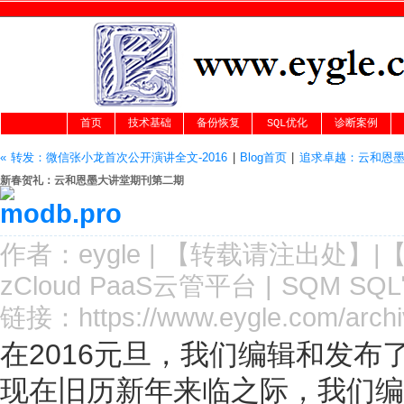
首页
技术基础
备份恢复
SQL优化
诊断案例
« 转发：微信张小龙首次公开演讲全文-2016
|
Blog首页
|
追求卓越：云和恩墨
新春贺礼：云和恩墨大讲堂期刊第二期
作者：
eygle
|
【转载请注
出处
】|
zCloud PaaS云管平台
|
SQM SQ
链接：
https://www.eygle.com/archi
在2016元旦，我们编辑和发
现在旧历新年来临之际，我们编