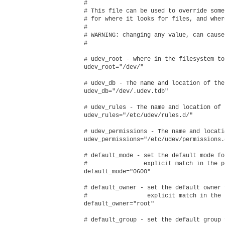
 # 

 # This file can be used to override some
 # for where it looks for files, and wher
 # 

 # WARNING: changing any value, can cause
 # 

 # udev_root - where in the filesystem to
 udev_root="/dev/"

 # udev_db - The name and location of the
 udev_db="/dev/.udev.tdb"

 # udev_rules - The name and location of 
 udev_rules="/etc/udev/rules.d/"

 # udev_permissions - The name and locati
 udev_permissions="/etc/udev/permissions.d
 # default_mode - set the default mode fo
 #                explicit match in the p
 default_mode="0600"

 # default_owner - set the default owner 
 #                 explicit match in the 
 default_owner="root"

 # default_group - set the default group 