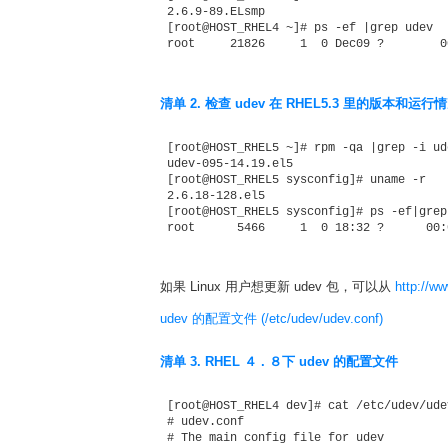
 2.6.9-89.ELsmp 

 [root@HOST_RHEL4 ~]# ps -ef |grep udev 

清单 2. 检查 udev 在 RHEL5.3 里的版本和运行
 [root@HOST_RHEL5 ~]# rpm -qa |grep -i ude
 udev-095-14.19.el5 

 [root@HOST_RHEL5 sysconfig]# uname -r 

 2.6.18-128.el5 

 [root@HOST_RHEL5 sysconfig]# ps -ef|grep 
如果 Linux 用户想更新 udev 包，可以从
http://ww
udev 的配置文件 (/etc/udev/udev.conf)
清单 3. RHEL ４ . ８下 udev 的配置文件
 [root@HOST_RHEL4 dev]# cat /etc/udev/udev
 # udev.conf 

 # The main config file for udev 
