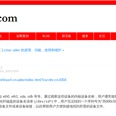
化
诊断案例
BLOG
留言板
服务
生活
页
|
Linux udev 的原理、功能、使用和维护 »
道】
nux_bind.html
n/linux/l-cn-udev/index.html?ca=drs-cn-0304
 eth0, eth1, sda, sdb 等等。通过观察这些设备的内核设备名称，用
纤磁盘的设备名清单 (
/dev/sd*
) 中，用户无法找到一个序列号为"35000c50
设备文件或者设备链接，以此帮助用户方便快捷地找到所需的设备文件。