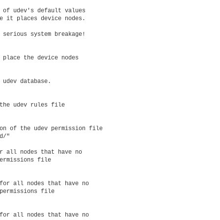
 of udev's default values 

e it places device nodes. 

 serious system breakage! 

 place the device nodes 

 udev database. 

the udev rules file 

on of the udev permission file 

/"

r all nodes that have no 

ermissions file 

for all nodes that have no 

permissions file 

for all nodes that have no 
