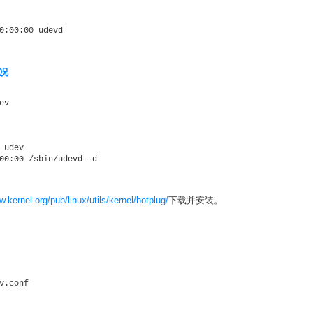
情况
v 

udev 

w.kernel.org/pub/linux/utils/kernel/hotplug/
下载并安装。
.conf 
