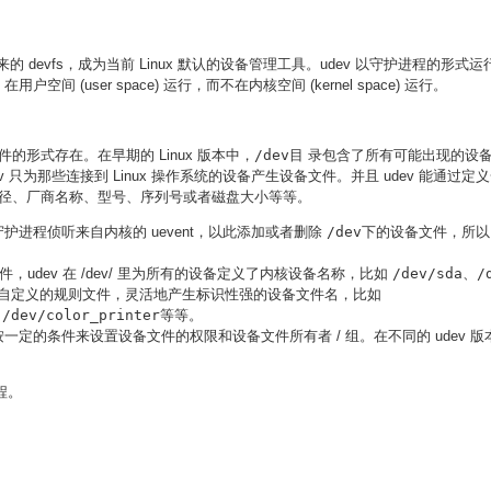
了原来的 devfs，成为当前 Linux 默认的设备管理工具。udev 以守护进程的形式
 (user space) 运行，而不在内核空间 (kernel space) 运行。
件的形式存在。在早期的 Linux 版本中，
/dev
目 录包含了所有可能出现的设备
为那些连接到 Linux 操作系统的设备产生设备文件。并且 udev 能通过定义一个 
径、厂商名称、型号、序列号或者磁盘大小等等。
的守护进程侦听来自内核的 uevent，以此添加或者删除
/dev
下的设备文件，所以 
件，udev 在 /dev/ 里为所有的设备定义了内核设备名称，比如
/dev/sda、/
 用户可以通过自定义的规则文件，灵活地产生标识性强的设备文件名，比如
/dev/color_printer
等等。
可以按一定的条件来设置设备文件的权限和设备文件所有者 / 组。在不同的 udev
程。