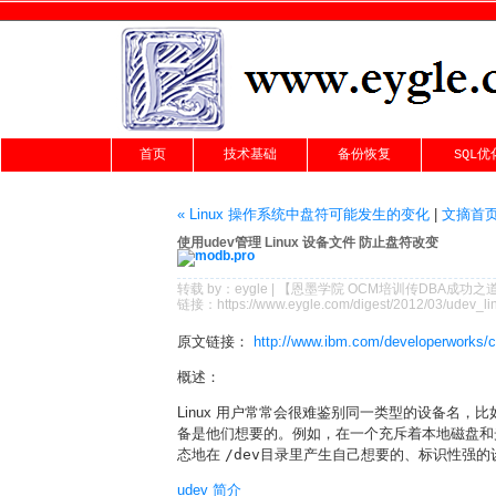
首页
技术基础
备份恢复
SQL优
« Linux 操作系统中盘符可能发生的变化
|
文摘首
使用udev管理 Linux 设备文件 防止盘符改变
转载 by：
eygle
| 【
恩墨学院
OCM培训传DBA成功之
链接：
https://www.eygle.com/digest/2012/03/udev_li
原文链接：
http://www.ibm.com/developerworks/c
概述：
Linux 用户常常会很难鉴别同一类型的设备名，比如
备是他们想要的。例如，在一个充斥着本地磁盘和光
态地在
/dev
目录里产生自己想要的、标识性强的
udev 简介