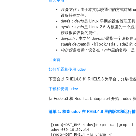
设备文件
：由于本文以较通俗的方式讲解 u
设备特殊文件。
devfs
：
devfs
是 Linux 早期的设备管理工具
sysfs
：
sysfs
是 Linux 2.6 内核里的一
获取很多设备的属性。
devpath
：本文的
devpath
是指一个设备在
sda
的
devpath
是
/block/sda
，sda2 的
内核设备名称
：设备在
sysfs
里的名称，是 
回页首
如何配置和使用 udev
下面会以 RHEL4.8 和 RHEL5.3 为平台，分别描
下载和安装 udev
从 Fedora3 和 Red Hat Enterprise4
清单 1. 检查 udev 在 RHEL4.8 里的版本和运行
 [root@HOST_RHEL4 dev]# rpm -qa |grep -i u
 udev-039-10.29.el4 

 [root@HOST_RHEL4 ~]# uname -r 
