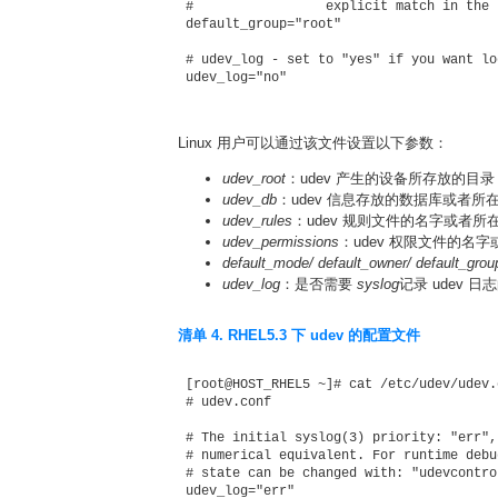
 #                 explicit match in the 
 default_group="root"

 # udev_log - set to "yes" if you want lo
Linux 用户可以通过该文件设置以下参数：
u
dev_root
：udev 产生的设备所存放的目
udev_db
：udev 信息存放的数据库或者
udev_rules
：udev 规则文件的名字或者
udev_permissions
：udev 权限文件的名
defau
lt_mode/ default_owner/ default_grou
udev_log
：是否需要
syslog
记录 udev 
清单 4. RHEL5.3 下 udev 的配置文件
 [root@HOST_RHEL5 ~]# cat /etc/udev/udev.c
 # udev.conf 

 # The initial syslog(3) priority: "err",
 # numerical equivalent. For runtime debu
 # state can be changed with: "udevcontro