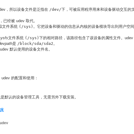
dev，所以设备文件是泛指在
/dev/
下，可被应用程序用来和设备驱动交互的
，已经被 udev 取代。
个虚拟文件系统
(/sys)
。它把设备和驱动的信息从内核的设备模块导出到用户空间 (use
sysfs
文件系统
(/sys)
下的相对路径，该路径包含了该设备的属性文件。ude
devpath
是
/block/sda/sda2
。
udev 默认使用的设备文件名。
述 udev 的配置和使用：
 开始，udev 就是默认的设备管理工具，无需另外下载安装。
情况
dev 
