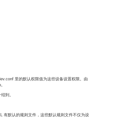
udev.conf 里的默认权限值为这些设备设置权限。由
p。
介绍到。
EL 有默认的规则文件，这些默认规则文件不仅为设