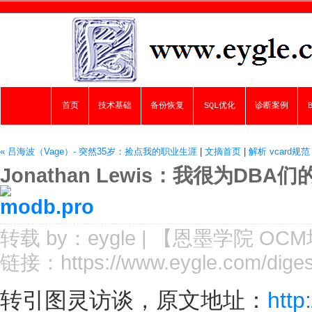
首页
技术基础
备份恢复
SQL优化
诊断案例
« 吕海波（Vage）- 突然35岁：捡点我的职业生涯
|
文摘首页
|
解析 vcard规
Jonathan Lewis：我很为D
转载 by：
eygle
| 【
恩墨学院
OCM
链接：
https://www.eygle.com/diges
转引图灵访谈，原文地址：
http