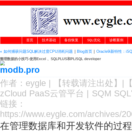
首页
技术基础
备份恢复
SQL优化
诊断案例
« 如何捕获问题SQL解决过度CPU消耗问题
|
Blog首页
|
Oracle9i新特性：iSQ
整理数据的小技巧-使用Excel 、SQLPLUS和PL/SQL developer
作者：
eygle
|
【转载请注
出处
】|
zCloud PaaS云管平台
|
SQM SQ
链接：
https://www.eygle.com/archives/2
在管理数据库和开发软件的过程