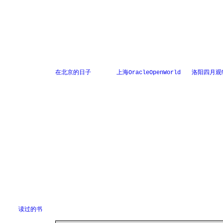
在北京的日子
上海OracleOpenWorld
洛阳四月观
读过的书