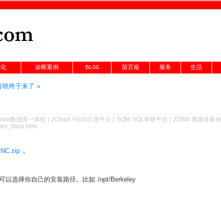
优化
诊断案例
BLOG
留言板
服务
生活
映终于来了 »
Data数据库一体机
|
zCloud PaaS云管平台
|
SQM SQL审核平台
|
ZDBM 数据库备
eley_dbca.html
.NC.zip
。
你可以选择你自己的安装路径。比如 /opt/Berkeley