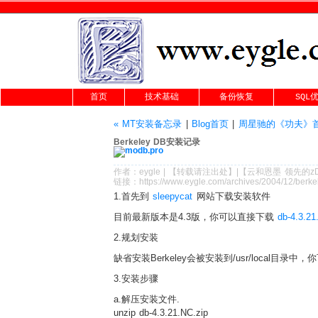
首页
技术基础
备份恢复
SQL
« MT安装备忘录
|
Blog首页
|
周星驰的《功夫》首
Berkeley DB安装记录
作者：
eygle
|
【转载请注
出处
】|【
云和恩墨
领先的
z
链接：
https://www.eygle.com/archives/2004/12/berk
1.首先到
sleepycat
网站下载安装软件
目前最新版本是4.3版，你可以直接下载
db-4.3.21
2.规划安装
缺省安装Berkeley会被安装到/usr/local目录中，
3.安装步骤
a.解压安装文件.
unzip db-4.3.21.NC.zip