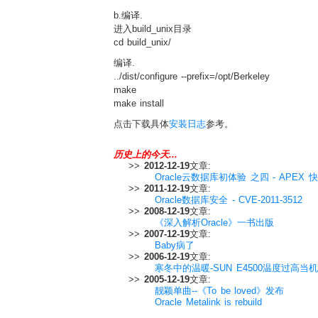
b.编译.
进入build_unix目录
cd build_unix/
编译.
../dist/configure --prefix=/opt/Berkeley
make
make install
点击下载具体
安装日志
参考。
历史上的今天...
>>
2012-12-19
文章:
Oracle云数据库初体验 之四 - APEX
>>
2011-12-19
文章:
Oracle数据库安全 - CVE-2011-3512
>>
2008-12-19
文章:
《深入解析Oracle》一书出版
>>
2007-12-19
文章:
Baby病了
>>
2006-12-19
文章:
寒冬中的温暖-SUN E4500温度过高当机
>>
2005-12-19
文章:
靓颖单曲--《To be loved》发布
Oracle Metalink is rebuild