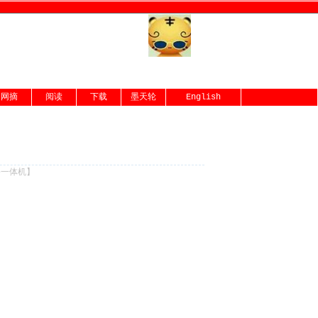
网摘
阅读
下载
墨天轮
English
份一体机
】