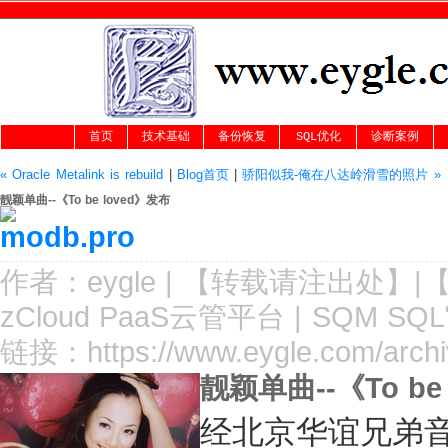
首页
技术基础
备份恢复
SQL优化
诊断案例
« Oracle Metalink is rebuild
|
Blog首页
|
骄阳似我-俺在八达岭滑雪的照片 »
靓颖单曲--《To be loved》发布
作者：
eygle
|
【转载请注
出处
】|
zCloud PaaS云管平台
|
SQM SQ
链接：
https://www.eygle.com/arch
靓颖单曲--《To be 
经北京华谊兄弟