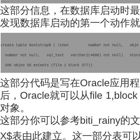
这部分信息，在数据库启动时最
发现数据库启动的第一个动作就
create table bootstrap$ ( line#         number not null,   obj#
  number not null,   sql_text   varchar2(4000) not null)   stor
  50K objno 56 extents (file 1 block 377))
这部分代码是写在Oracle应用程
后，Oracle就可以从file 1,
对象。
这部分你可以参考biti_rainy的
X$表由此建立。这一部分表可以从v$