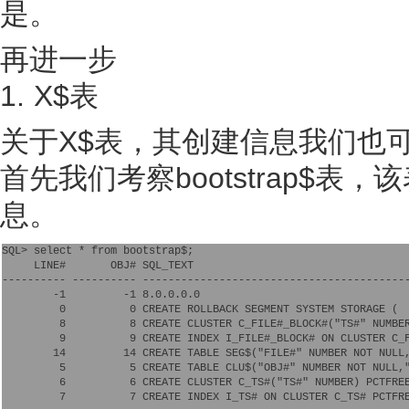
是。
再进一步
1. X$表
关于X$表，其创建信息我们也
首先我们考察bootstrap$
息。
SQL> select * from bootstrap$;

     LINE#       OBJ# SQL_TEXT

---------- ---------- ------------------------------------------
        -1         -1 8.0.0.0.0

         0          0 CREATE ROLLBACK SEGMENT SYSTEM STORAGE (  
         8          8 CREATE CLUSTER C_FILE#_BLOCK#("TS#" NUMBER
         9          9 CREATE INDEX I_FILE#_BLOCK# ON CLUSTER C_F
        14         14 CREATE TABLE SEG$("FILE#" NUMBER NOT NULL,
         5          5 CREATE TABLE CLU$("OBJ#" NUMBER NOT NULL,"
         6          6 CREATE CLUSTER C_TS#("TS#" NUMBER) PCTFREE
         7          7 CREATE INDEX I_TS# ON CLUSTER C_TS# PCTFRE