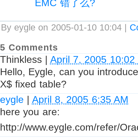
EMC 错了么?
By eygle on 2005-01-10 10:04 |
C
5 Comments
Thinkless
|
April 7, 2005 10:0
Hello, Eygle, can you introduc
X$ fixed table?
eygle
|
April 8, 2005 6:35 AM
here you are:
http://www.eygle.com/refer/Ora