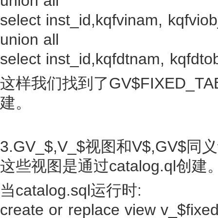
union all
select inst_id,kqfvinam, kqfvio
union all
select inst_id,kqfdtnam, kqfdto
这样我们找到了GV$FIXED_
建。
3.GV_$,V_$视图和V$,GV$同
这些视图是通过catalog.ql创建
当catalog.sql运行时:
create or replace view v_$fixed