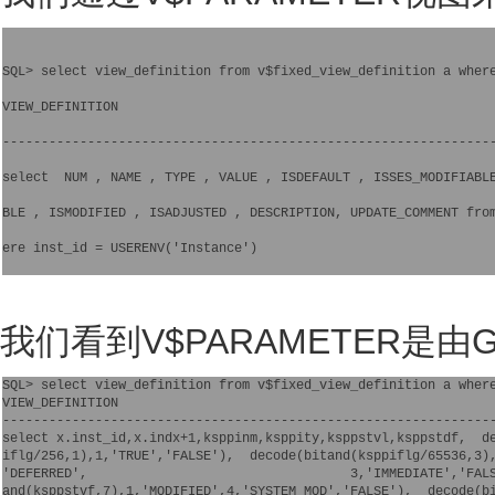
SQL> select view_definition from v$fixed_view_definition a wher
VIEW_DEFINITION
---------------------------------------------------------------
select  NUM , NAME , TYPE , VALUE , ISDEFAULT , ISSES_MODIFIABL
BLE , ISMODIFIED , ISADJUSTED , DESCRIPTION, UPDATE_COMMENT fro
ere inst_id = USERENV('Instance')
我们看到V$PARAMETER是由G
SQL> select view_definition from v$fixed_view_definition a where
VIEW_DEFINITION

----------------------------------------------------------------
select x.inst_id,x.indx+1,ksppinm,ksppity,ksppstvl,ksppstdf,  de
iflg/256,1),1,'TRUE','FALSE'),  decode(bitand(ksppiflg/65536,3),
'DEFERRED',                                  3,'IMMEDIATE','FALS
and(ksppstvf,7),1,'MODIFIED',4,'SYSTEM_MOD','FALSE'),  decode(bi