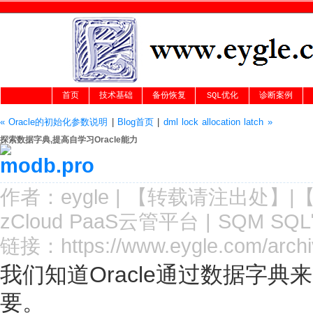
首页
技术基础
备份恢复
SQL优化
诊断案例
« Oracle的初始化参数说明
|
Blog首页
|
dml lock allocation latch »
探索数据字典,提高自学习Oracle能力
作者：
eygle
|
【转载请注
出处
】|
zCloud PaaS云管平台
|
SQM SQ
链接：
https://www.eygle.com/arch
我们知道Oracle通过数据字
要。