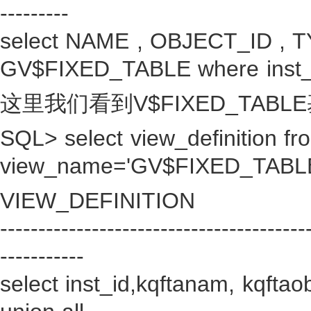
---------
select NAME , OBJECT_ID , 
GV$FIXED_TABLE where inst_i
这里我们看到V$FIXED_TABLE
SQL> select view_definition fr
view_name='GV$FIXED_TABLE
VIEW_DEFINITION
----------------------------------------
-----------
select inst_id,kqftanam, kqftao