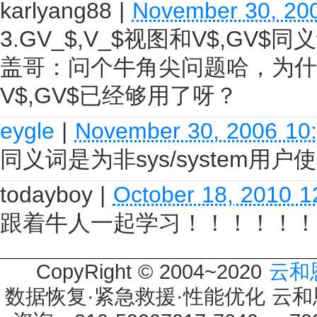
karlyang88
|
November 30, 20
3.GV_$,V_$视图和V$,GV$同
盖哥：问个牛角尖问题哈，为
V$,GV$已经够用了呀？
eygle
|
November 30, 2006 10
同义词是为非sys/system用
todayboy
|
October 18, 2010 
跟着牛人一起学习！！！！！！
CopyRight © 2004~2020
云和
数据恢复·紧急救援·性能优化 云和恩墨 