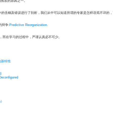
的围攻的原因之一。
对文中的含糊及错误进行了剖析，我们从中可以知道所谓的专家是怎样语焉不详的
的辩争:
Predictive Reorganization
.
甚少，而在学习的过程中，严谨认真必不可少。
l 的新特性
知
configured
e》