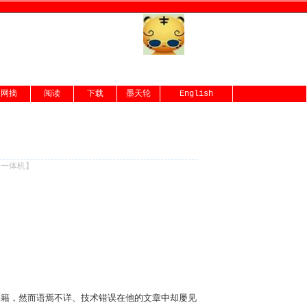
网摘
阅读
下载
墨天轮
English
份一体机
】
版了n多书籍，然而语焉不详、技术错误在他的文章中却屡见