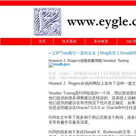
首页
技术基础
备份恢复
SQL
« 让B*Tree索引一直向左走
|
Blog首页
|
Gmail的
Howard J. Rogers创造的新词组:Voodoo Tuning
作者：
eygle
|
【转载请注
出处
】|【
云和恩墨
领先的
z
链接：
https://www.eygle.com/archives/2005/03/howa
Howard J. Rogers在他的网站上发布了这样一篇文
Voodoo Tuning是HJR创造的一个词，用以形
他们提供的很多调整建议是错误的、容易使人误解
他们提供的建议在有些情况下也许是正确定，如果你愿
但是这些建议在Oracle7.0,8.0 or Oracle8i
HJR在文中举了很多例子用以完善这个构词，很
非常有趣并且极具深度。
HJR的很多例子来自Donald K. Burles