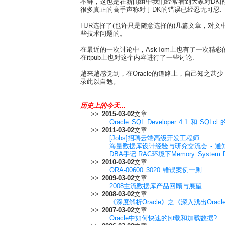
不鲜，这也是在新闻组中我们经常看到大家对DK
很多真正的高手声称对于DK的错误已经忍无可忍.
HJR选择了(也许只是随意选择的)几篇文章，
些技术问题的。
在最近的一次讨论中，AskTom上也有了一次精彩
在itpub上也对这个内容进行了一些讨论.
越来越感觉到，在Oracle的道路上，自己知之
录此以自勉。
历史上的今天...
>>
2015-03-02
文章:
Oracle SQL Developer 4.1 和 SQLc
>>
2011-03-02
文章:
[Jobs]招聘云端高级开发工程师
海量数据库设计经验与研究交流会 - 通
DBA手记:RAC环境下Memory System De
>>
2010-03-02
文章:
ORA-00600 3020 错误案例一则
>>
2009-03-02
文章:
2008主流数据库产品回顾与展望
>>
2008-03-02
文章:
《深度解析Oracle》之《深入浅出Oracl
>>
2007-03-02
文章:
Oracle中如何快速的卸载和加载数据?