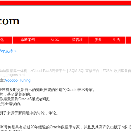
优化
诊断案例
BLOG
留言板
服务
生活
Pop支持 »
Data数据库一体机
|
zCloud PaaS云管平台
|
SQM SQL审核平台
|
ZDBM 数据库备
rd_j_rogers.html
章:
Voodoo Tuning
容那些没有及时更新自己的知识技能的所谓的Oracle技术专家。
的，甚至是荒诞的.
意回到Oracle5版或者6版。
中往往是完全错误的。
多例子来源于新闻组中的讨论，争论。
on的文章，DK号称是具有超过20年经验的Oracle数据库专家，并且及其高产的出