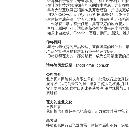
·计算机科学或相关专业领域, 并有4-10年相关工
·在计算机技术领域拥有扎实的技术功底，尤其在
.具有大型互联网云端架构及开发经验，并成功完成
·娴熟的C/C++/Java/Python/PHP编程技
·对新技术感兴趣，学习能力强，有钻研和开拓精
·工作勤奋主动，有责任感，具有良好的沟通能力
·向往互联网行业，适应创新公司的成长速度与挑
.如果来自微软、Google、百度、
你将得到
.与行业最优秀的产品经理、来自奥美的设计师、
.产品的制作速度将超出行业平均速度5倍；
.你将获得瓦力的一部分期权，成为公司最重要的
请将简历发送至
liangqs@wali.com.cn
-----------------------------------
公司简介
：
北京瓦力网络科技有限公司由一批无线行业优秀技术
展阶段. 我们为未来的员工准备了超大期权池,并
安全提供保障,自推出以来备受关注,用户规模与日
展进程.
瓦力的企业文化
：
不做坏事
我们相信不做坏事也能赚钱，瓦力家族对用户完全
高效率
移动互联网行业飞速发展，新技术层出不穷，快速