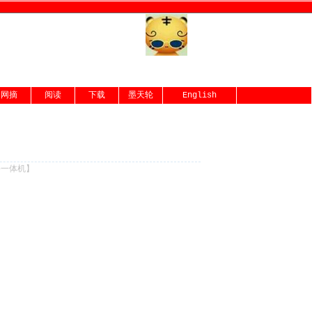
网摘
阅读
下载
墨天轮
English
份一体机
】