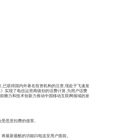
人员将优先考虑。
,已获得国内外著名投资机构的注资,现处于飞速发
通》实现了电信运营商级别的话费计算,为用户话费
场前瞻力和技术创新力推动中国移动互联网领域的发
免受恶意扣费的侵害。
，将最新最酷的功能闪电送至用户面前。