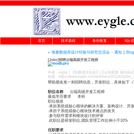
首页
技术基础
备份恢复
SQL
« 海量数据库设计经验与研究交流会 - 通知
|
Blo
[Jobs]招聘云端高级开发工程师
作者：
eygle
|
【转载请注
出处
】|【
云和恩墨
领先的
z
链接：
https://www.eygle.com/archives/2011/03/jobs
帮助朋友发一则招聘信息，开发职位，具体如下（
职位名称
云端高级开发
最低学历要求 
职位描述
·承担系统或核心模块的解决方案、架构设计、开
·承担子系统或核心模块技术难点的攻关
·参与软件需求和模块设计的评审
.此职位是研发职位,团队管理工作比例小于10%
任职要求