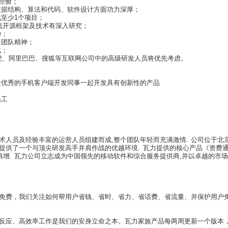
作经验；
数据结构、算法和代码、软件设计方面功力深厚；
至少1个项目；
巧，对主流开源框架及技术有深入研究；
神；
，团队精神；
战；
腾讯、新浪、雅虎、阿里巴巴、搜狐等互联网公司中的高级研发
最优秀的手机客户端开发同事一起开发具有创新性的产品
员工
人员及经验丰富的运营人员组建而成,整个团队年轻而充满激情. 公司位于北京
且提供了一个与顶尖研发高手并肩作战的优越环境. 瓦力提供的核心产品《资费
俱增. 瓦力公司立志成为中国领先的移动软件和综合服务提供商,并以卓越的市
免费，我们关注如何帮用户省钱、省时、省力、省话费、省流量、并保护用户
反应、高效率工作是我们的安身立命之本。瓦力家族产品每两周更新一个版本