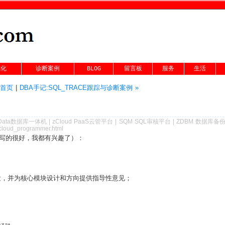
优化
诊断案例
BLOG
留言板
服务
生活
g首页
|
DBA手记:SQL_TRACE跟踪与诊断案例 »
Data数据库一体机
|
zCloud PaaS云管平台
|
SQM SQL审核平台
|
ZDBM 数据库备
_cloud_programmer.html
写的很好，我都有兴趣了）：
工程师
本科
发，并为核心模块设计和方向提供指导性意见；