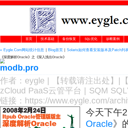
首页
技术基础
备份恢复
SQL优化
诊断案例
« Eygle.Com网站统计信息
|
Blog首页
|
Solaris如何查看安装版本及Patch列表
《深度解析Oracle》之《深入浅出Oracle》
作者：
eygle
|
【转载请注
出处
】|
zCloud PaaS云管平台
|
SQM SQ
链接：
https://www.eygle.com/archi
今天下午2
Oracle
》