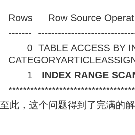
Rows
Row Source Operat
-------
-----------------------------
0
TABLE ACCESS BY 
CATEGORYARTICLEASSIG
1
INDEX RANGE SCA
***********************************
至此，这个问题得到了完满的解