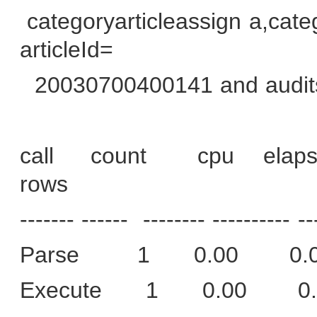
categoryarticleassign a,cat
articleId=
20030700400141 and audit
call
count
cpu
elap
rows
------- ------
-------- ---------- --
Parse
1
0.00
0.
Execute
1
0.00
0