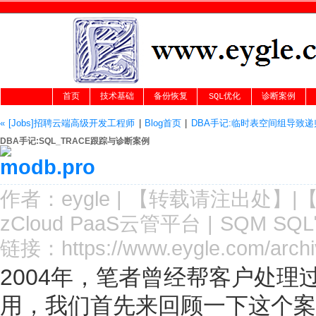
首页
技术基础
备份恢复
SQL优化
诊断案例
« [Jobs]招聘云端高级开发工程师
|
Blog首页
|
DBA手记:临时表空间组导致递
DBA手记:SQL_TRACE跟踪与诊断案例
作者：
eygle
|
【转载请注
出处
】|
zCloud PaaS云管平台
|
SQM SQ
链接：
https://www.eygle.com/archi
2004
年，笔者曾经帮客户处理
用，我们首先来回顾一下这个案