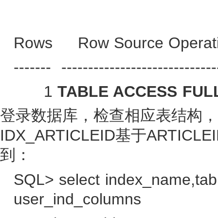
Rows
Row Source Operat
-------
-----------------------------
1
TABLE ACCESS FUL
登录数据库，检查相应表结构，
IDX_ARTICLEID
ARTICLE
基于
到：
SQL> select index_name,ta
user_ind_columns