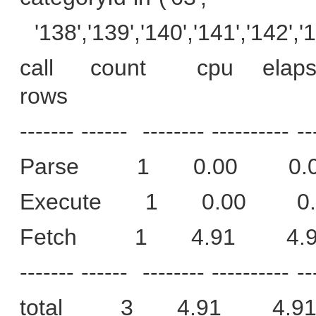
'138','139','140','141','142','1
call
count
cpu
elap
rows
------- ------
-------- ---------- --
Parse
1
0.00
0.
Execute
1
0.00
0
Fetch
1
4.91
4.
------- ------
-------- ---------- --
total
3
4.91
4.9