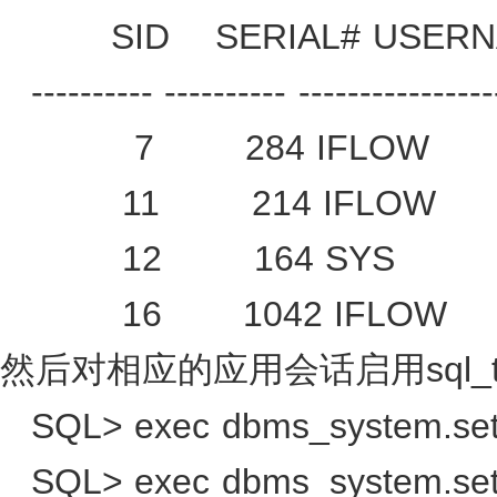
SID
SERIAL# USER
---------- ---------- ----------------
7
284 IFLOW
11
214 IFLOW
12
164 SYS
16
1042 IFLOW
sql_
然后对相应的应用会话启用
SQL> exec dbms_system.set_
SQL> exec dbms_system.set_