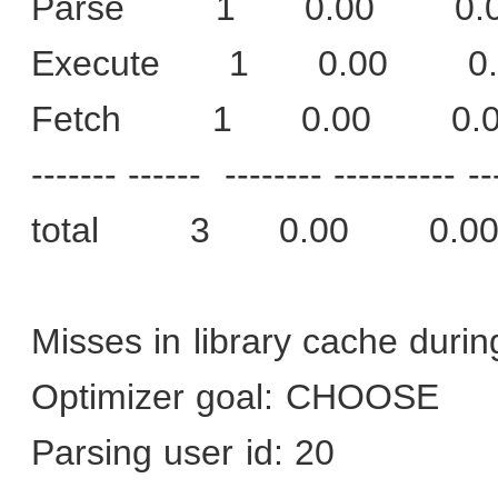
Parse
1
0.00
0.
Execute
1
0.00
0
Fetch
1
0.00
0.
------- ------
-------- ---------- --
total
3
0.00
0.0
Misses in library cache durin
Optimizer goal: CHOOSE
Parsing user id: 20