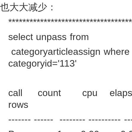
也大大减少：
***********************************
select unpass from
categoryarticleassign where
categoryid='113'
call
count
cpu
elap
rows
------- ------
-------- ---------- --