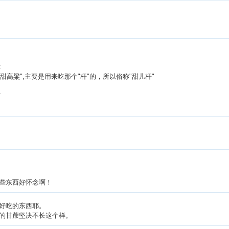
:
甜高粱",主要是用来吃那个"杆"的，所以俗称"甜儿杆"
.
些东西好怀念啊！
好吃的东西耶。
的甘蔗坚决不长这个样。