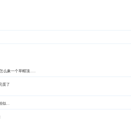
象一个草帽顶.....
完蛋了
...
来