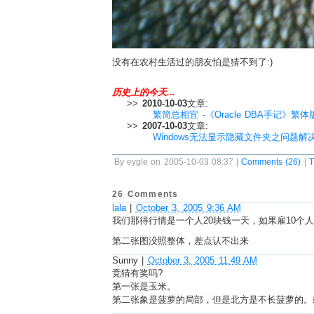
没有在农村生活过的朋友怕是猜不到了:)
历史上的今天...
>>
2010-10-03
文章:
繁简总相宜 -《Oracle DBA手记》繁体
>>
2007-10-03
文章:
Windows无法显示隐藏文件夹之问题解
By eygle on 2005-10-03 08:37 |
Comments (26)
|
T
26 Comments
lala
|
October 3, 2005 9:36 AM
我们那得行情是一个人20块钱一天，如果雇10个
第二张图没照整体，差点认不出来
Sunny
|
October 3, 2005 11:49 AM
竞猜有奖吗?
第一张是玉米。
第二张象是菠萝的局部，但是北方是不长菠萝的。