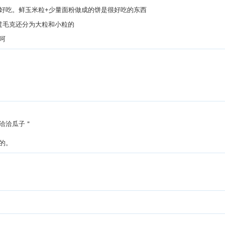
好吃。鲜玉米粒+少量面粉做成的饼是很好吃的东西
不过毛克还分为大粒和小粒的
呵
洽洽瓜子＂
的。