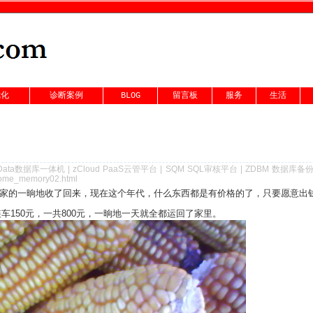
优化
诊断案例
BLOG
留言板
服务
生活
Data数据库一体机
|
zCloud PaaS云管平台
|
SQM SQL审核平台
|
ZDBM 数据库备
_home_memory02.html
姐家的一晌地收了回来，现在这个年代，什么东西都是有价格的了，只要愿意出
装车150元，一共800元，一晌地一天就全都运回了家里。