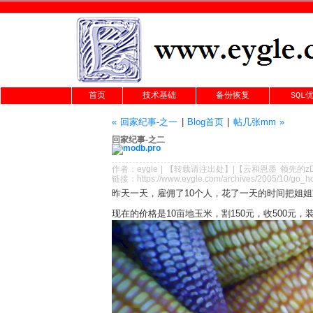
首页
技术基础
备份恢复
SQL
« 回家纪事-之一
|
Blog首页
|
帖几张mm »
回家纪事-之二
作者：
eygle
|
【转载请注
出处
】|【
云和恩墨
领先的
z
链接：
https://www.eygle.com/archives/2005/10/go
昨天一天，雇佣了10个人，花了一天的时间把姐
现在的价格是10亩地玉米，割150元，收500元，