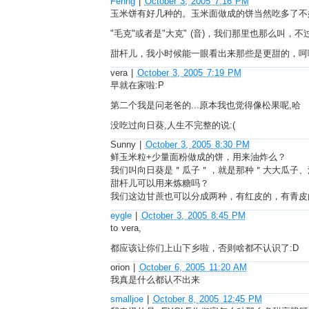
Fenng
|
October 3, 2005 7:16 PM
玉米饼有好几种的。玉米面做成的饼当然吃多了不
"毛克"或者是"大克" (音)，我们那里也那么叫，
甜杆儿，我小时候能一眼看出来那些是更甜的，呵
vera
|
October 3, 2005 7:19 PM
早就在家啦:P
第二个我是问老爸的...原本我也觉得像松果呢,哈
没吃过向日葵,人生不完整的说:(
Sunny
|
October 3, 2005 8:30 PM
鲜玉米粒+少量面粉做成的饼，用来油炸么？
我们叫向日葵是＂瓜子＂，就是那种＂大大瓜子、
甜杆儿可以用来炼糖吗？
我们这边甘蔗也可以分成两种，有红皮的，有青皮
eygle
|
October 3, 2005 8:45 PM
to vera,
都应该让你们上山下乡啦，否则啥都不认识了:D
orion
|
October 6, 2005 11:20 AM
我真是什么都认不出来
smalljoe
|
October 8, 2005 12:45 PM