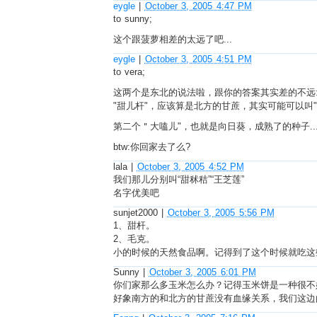
eygle
|
October 3, 2005 4:47 PM
to sunny;
这个跟菠萝相差的太远了吧...
eygle
|
October 3, 2005 4:51 PM
to vera;
这两个是东北的说法啦，跟你的答案其实差的不远
"甜儿杆"，应该算是北方的甘蔗，其实可能可以叫"
第二个＂大嗑儿"，也就是向日葵，成熟了的种子..
btw:你回家去了么?
lala
|
October 3, 2005 4:52 PM
我们那儿分别叫“甜秫秸”“王芝莲”
名字优美吧
sunjet2000
|
October 3, 2005 5:56 PM
1、甜杆。
2、毛克。
小的时候的天然食品啊。记得到了这个时候就吃这
Sunny
|
October 3, 2005 6:01 PM
你们家那么多玉米怎么办？记得玉米饼是一种很不
好象南方的和北方的甘蔗没有血缘关系，我们这边