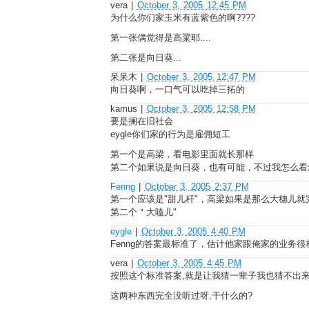
vera
|
October 3, 2005 12:45 PM
为什么你们家玉米有蓝紫色的啊????
第一张偶觉得是高粱耶....
第二张是向日葵...
呆呆木
|
October 3, 2005 12:47 PM
向日葵啊，一口气可以吃掉三拓的
kamus
|
October 3, 2005 12:58 PM
要是搁在旧社会
eygle你们家的行为是雇佣短工
第一个是高梁，看电影里面就长那样
第二个如果说是向日葵，也有可能，不过我怎么看怎么
Fenng
|
October 3, 2005 2:37 PM
第一个应该是"甜儿杆"，高梁如果是那么大穗儿就
第二个＂大嗑儿"
eygle
|
October 3, 2005 4:40 PM
Fenng的答案最标准了，估计他家跟俺家的业务很相似
vera
|
October 3, 2005 4:45 PM
按照这个标准答案,就是让我猜一辈子我也猜不出
这两种东西完全没听过呀,干什么的?