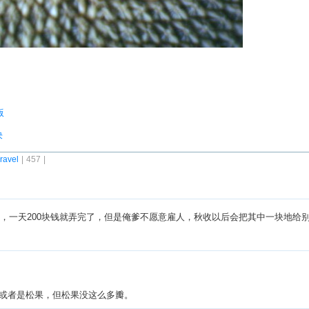
版
决
ravel
| 457 |
人，一天200块钱就弄完了，但是俺爹不愿意雇人，秋收以后会把其中一块地给
或者是松果，但松果没这么多瓣。