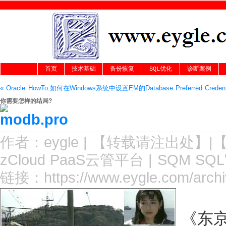
首页
技术基础
备份恢复
SQL优化
诊断案例
« Oracle HowTo:如何在Windows系统中设置EM的Database Preferred Credent
你需要怎样的结局?
作者：
eygle
|
【转载请注
出处
】|
zCloud PaaS云管平台
|
SQM SQ
链接：
https://www.eygle.com/arc
《东