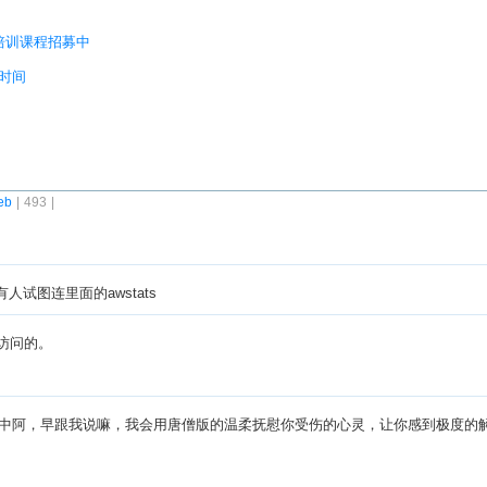
培训课程招募中
时间
eb
| 493 |
人试图连里面的awstats
法访问的。
中阿，早跟我说嘛，我会用唐僧版的温柔抚慰你受伤的心灵，让你感到极度的