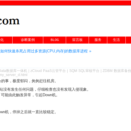
优化
诊断案例
BLOG
留言板
服务
生活
owTo:如何快速杀死占用过多资源(CPU,内存)的数据库进程 »
Data数据库一体机
|
zCloud PaaS云管平台
|
SQM SQL审核平台
|
ZDBM 数据库备
_my_server_d.html
心的事，极度郁闷，匆匆赶往机房。
站没有发生任何问题，仔细检查也没有发现入侵现象。
间，可能由此触发异常，引起Down机。
性Down机，停掉之后就一直比较稳定。