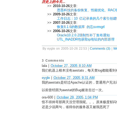
历史上的今天...
>>
2010-10-26
文章:
恩墨科技的备份恢复、性能优化、RAC
>>
2009-10-26
文章:
工作日志：10 亿记录表的几个索引创建
>>
2007-10-26
文章:
恢复8.1.6的数据库 勿忘svrmgrl
>>
2006-10-26
文章:
Oracle10.2.0.2强制性补丁发布通知
UTL_INADDR包获取ip地址的内部原理
By eygle on 2005-10-26 22:53 |
Comments (3)
|
W
3 Comments
lala
|
October 27, 2005 8:10 AM
我们机器上根本没有awstats，每天查log都能看到有
eygle
|
October 27, 2005 9:31 AM
我的awstats是经过Apache认证的，普通用户无
以前曾经因为awstat的Bug被攻击过一次。
ora-600
|
October 29, 2005 1:04 PM
怪不得帅哥那两天没空理我呢。。。原来极度郁闷
还是少说两句，省得你的服务器又被我恶死了