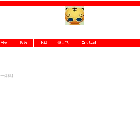
网摘
阅读
下载
墨天轮
English
份一体机
】