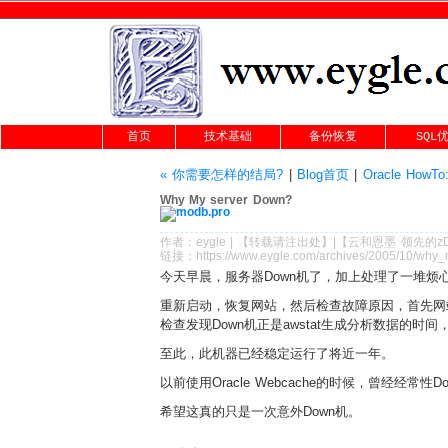
首页
技术基础
备份恢复
SQL
« 你需要怎样的结局?
|
Blog首页
|
Oracle H
Why My server Down?
作者：
eygle
|
【转载请注
出处
】|【
云和恩墨
领先的
z
链接：
https://www.eygle.com/archives/2005/10/why
今天早晨，服务器Down机了，加上处理了一堆烦
重新启动，恢复网站，然后检查故障原因，首先网
检查发现Down机正是awstat生成分析数据的时
至此，此机器已经稳定运行了将近一年。
以前使用Oracle Webcache的时候，曾经经常
希望这真的只是一次意外Down机。