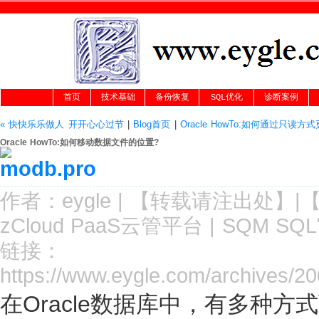
首页
技术基础
备份恢复
SQL优化
诊断案例
« 快快乐乐做人 开开心心过节
|
Blog首页
|
Oracle HowTo:如何通过只读方
Oracle HowTo:如何移动数据文件的位置?
作者：
eygle
|
【转载请注
出处
】|
zCloud PaaS云管平台
|
SQM SQ
链接：
https://www.eygle.com/archives/2
在Oracle数据库中，有多种