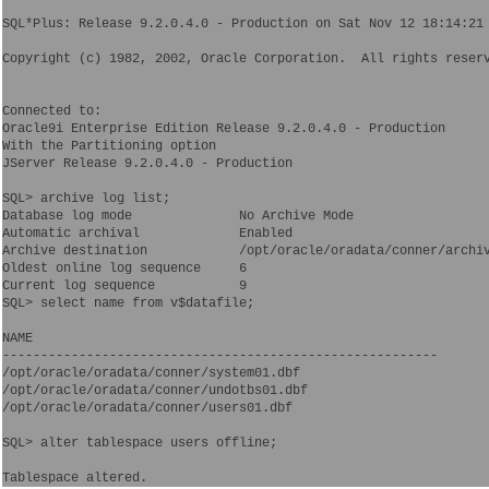
SQL*Plus: Release 9.2.0.4.0 - Production on Sat Nov 12 18:14:21 
Copyright (c) 1982, 2002, Oracle Corporation.  All rights reserv
Connected to:

Oracle9i Enterprise Edition Release 9.2.0.4.0 - Production

With the Partitioning option

JServer Release 9.2.0.4.0 - Production

SQL> archive log list;

Database log mode              No Archive Mode

Automatic archival             Enabled

Archive destination            /opt/oracle/oradata/conner/archiv
Oldest online log sequence     6

Current log sequence           9

SQL> select name from v$datafile;

NAME

---------------------------------------------------------

/opt/oracle/oradata/conner/system01.dbf

/opt/oracle/oradata/conner/undotbs01.dbf

/opt/oracle/oradata/conner/users01.dbf

SQL> alter tablespace users offline;
