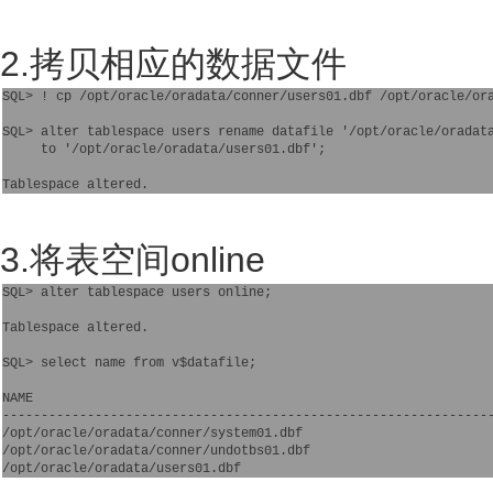
2.拷贝相应的数据文件
SQL> ! cp /opt/oracle/oradata/conner/users01.dbf /opt/oracle/ora
SQL> alter tablespace users rename datafile '/opt/oracle/oradata
     to '/opt/oracle/oradata/users01.dbf';

3.将表空间online
SQL> alter tablespace users online;

Tablespace altered.

SQL> select name from v$datafile;

NAME

----------------------------------------------------------------
/opt/oracle/oradata/conner/system01.dbf

/opt/oracle/oradata/conner/undotbs01.dbf
