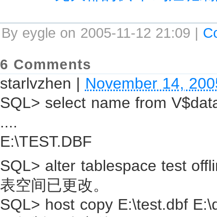
By eygle on 2005-11-12 21:09 |
C
6 Comments
starlvzhen
|
November 14, 200
SQL> select name from V$dataf
....
E:\TEST.DBF
SQL> alter tablespace test offli
表空间已更改。
SQL> host copy E:\test.dbf E:\d