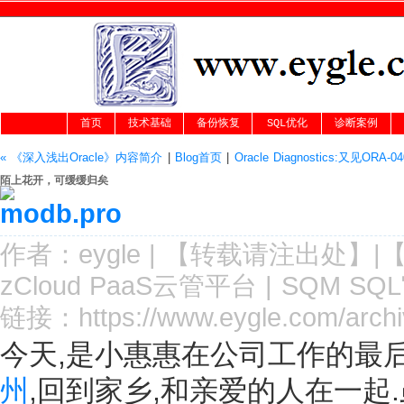
首页
技术基础
备份恢复
SQL优化
诊断案例
« 《深入浅出Oracle》内容简介
|
Blog首页
|
Oracle Diagnostics:又见ORA-04
陌上花开，可缓缓归矣
作者：
eygle
|
【转载请注
出处
】|
zCloud PaaS云管平台
|
SQM SQ
链接：
https://www.eygle.com/arc
今天,是小惠惠在公司工作的最
州
,回到家乡,和亲爱的人在一起