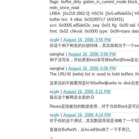
flags: buffer_dirty gotten_in_current_mode block
redo_since_read
LRBA: [0x218.2862.0] HSCN: [0x5.e85de53c] H
buffer tsn: 4 rdba: 0x0100f7c7 (4/63431)
scn: 0x0005.e85de53c seq: 0x01 flg: 0x00 tail:
frmt: 0x02 chkval: 0x0000 type: 0x06=trans dat
eygle
|
August 16, 2006 3:55 PM
你这个例子构造的比较特殊，其实就相当于一个sessi
wanghai
|
August 16, 2006 3:59 PM
例子没写全，开始更新test表导致buffer进lruw是在
wanghai
|
August 16, 2006 4:06 PM
The LRU-W (write) list is used to hold buffers t
这里说的不能重用是针对buffer被write to dis
eygle
|
August 16, 2006 4:11 PM
最后这个解释是全面的:D
Reuse是指被别的数据使用，对于当前Block是可
eygle
|
August 16, 2006 4:14 PM
对于你的这个测试，其实数据库就是省略了一个写回D
直接在Buffer内，从lru-w到lru倒了一下手而已。
:)