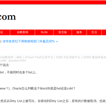
优化
诊断案例
BLOG
留言板
服务
生活
|
传华友世纪下周将精简部门并裁员30% »
Data数据库一体机
|
zCloud PaaS云管平台
|
SQM SQL审核平台
|
ZDBM 数据库备
buffer_question.html
个说法:
 list，不能同时在多个list上。
t queue？)，Oracle怎么判断这个block到底是hot还是cold？
t上去，然后从Dirty List上被写出。在移动到Dirty List之后，原有的计数被取消。也就