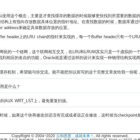
之所以使用这个概念，主要是才查找缓存的数据的时候能够更快找到所需要的数据的地址
header这个结构上有指向存放数据具体位置的指针地址。在查找数据的时候，数据库通过h
buffer address来确定具体数据存放的位置。
 header上的LRU chain的指针来实现的，每一个Buffer header只有一
个链网，这个联网相互交叉，在LRU和LRUW其实只是一个虚拟的一个链，是有Buff
找到相应的各自的功能，Oracle就是通过这样的设计来实现一种物理结构实现
机制，希望能与你交流。能不能把你以前写的这个完整文章发给我一份呢，谢谢您了。我
的作用是什么？
被批量移动到AUX WRT_LST上，避免重复扫描。
ead的时候，如果这个块再修改但还没有完成或者说正在修改，这时候当checkpoint发
CopyRight © 2004~2020
云和恩墨，成就未来！
, All rights reserved.