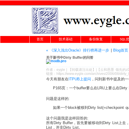
首页
技术基础
备份恢复
SQL
« 《深入浅出Oracle》排行榜再进一步
|
Blog首页
关于新书中Dirty Buffer的问答
作者：
eygle
|
【转载请注
出处
】|【
云和恩墨
领先的
z
链接：
https://www.eygle.com/archives/2006/08/dirty_
今天有朋友在
ITPUB上提问
，问到新书中提及的一
P165页：一个buffer要么在LRU上要么在Dirty
问题是这样的:
如果一个block被移到Dirty list(=checkpoin
这个问题我是这样回答的:
所有Dirty Buffer，首先要被移动到Dirty Lis
List，并非Dirty List。