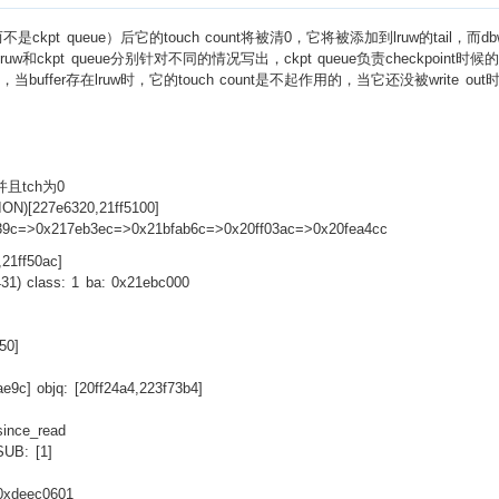
不是ckpt queue）后它的touch count将被清0，它将被添加到lruw的tail，而dbw
写出，lruw和ckpt queue分别针对不同的情况写出，ckpt queue负责checkpo
起作用），当buffer存在lruw时，它的touch count是不起作用的，当它还没被writ
并且tch为0
N)[227e6320,21ff5100]
439c=>0x217eb3ec=>0x21bfab6c=>0x20ff03ac=>0x20fea4cc
21ff50ac]
431) class: 1 ba: 0x21ebc000
50]
ae9c] objq: [20ff24a4,223f73b4]
since_read
SUB: [1]
 0xdeec0601