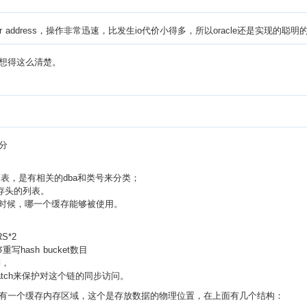
er address，操作非常迅速，比发生io代价小得多，所以oracle还是实现的聪
想得这么清楚。
分
的列表，是有相关的dba和类号来分类；
据缓存头的列表。
的时候，哪一个缓存能够被使用。
S*2
写hash bucket数目
链，
ains latch来保护对这个链的同步访问。
有一个缓存内存区域，这个是存放数据的物理位置，在上面有几个结构：