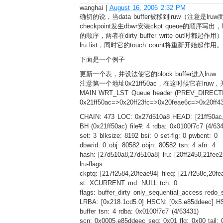
wanghai
|
August 16, 2006 2:32 PM
确切的说，当data buffer被移到lruw（注意是lruw而
checkpoint发生dbwr安装ckpt queue的顺序
的顺序，两者在dirty buffer write out时都
lru list，同时它的touch count将重新开始起作用。
下面是一个例子
更新一个表，并设法使它的block buffer进入lruw
注意第一个地址0x21ff50ac，在这时候它在lruw，
MAIN WRT_LST Queue header (PREV_DIRECTIO
0x21ff50ac=>0x20ff23fc=>0x20feae6c=>0x20ff
CHAIN: 473 LOC: 0x27d510a8 HEAD: [21ff50ac,
BH (0x21ff50ac) file#: 4 rdba: 0x0100f7c7 (4/63
set: 3 blksize: 8192 bsi: 0 set-flg: 0 pwbcnt: 0
dbwrid: 0 obj: 80582 objn: 80582 tsn: 4 afn: 4
hash: [27d510a8,27d510a8] lru: [20ff2450,21fee2
lru-flags:
ckptq: [217f2584,20feae94] fileq: [217f258c,20fe
st: XCURRENT md: NULL tch: 0
flags: buffer_dirty only_sequential_access redo_
LRBA: [0x218.1cd5.0] HSCN: [0x5.e85ddeec] H
buffer tsn: 4 rdba: 0x0100f7c7 (4/63431)
scn: 0x0005.e85ddeec seq: 0x01 flg: 0x00 tail: