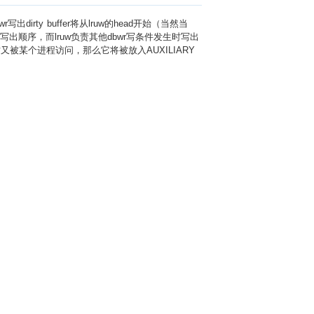
r写出dirty buffer将从lruw的head开始（当然当
int时候的写出顺序，而lruw负责其他dbwr写条件发生时写出
e out时又被某个进程访问，那么它将被放入AUXILIARY