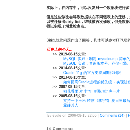
实际上，在内存中，可以反复对一个数据块进行多
但是这些修改会导致数据块在不同链表上的迁移，
以被迁移出dirty list，继续被再次修改，但是数据
得以实现了增量检查点。
Biti也就此问题作出了回答，具体可以参考ITPUB
历史上的今天...
>>
2019-08-15
文章:
MySQL 实践：制定 mysqldump 简
MySQL 实践：查询版本号、存储引擎
>>
2014-08-15
文章:
Oracle 11g 的官方支持周期和时限
>>
2013-08-15
文章:
如何提高Oracle进程的优先级 - 实现
>>
2007-08-15
文章:
稻花香里说"丰"年 听取"哇"声一片
>>
2005-08-15
文章:
支持一下玉米-转贴《李宇春 夏日里最
孟静其人
By eygle on 2006-08-15 22:00 |
Comments (14)
|
14 Comments