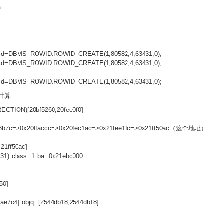
a
 rowid=DBMS_ROWID.ROWID_CREATE(1,80582,4,63431,0);
 rowid=DBMS_ROWID.ROWID_CREATE(1,80582,4,63431,0);
 rowid=DBMS_ROWID.ROWID_CREATE(1,80582,4,63431,0);
新计算
CTION)[20bf5260,20fee0f0]
bf6b7c=>0x20ffaccc=>0x20fec1ac=>0x21fee1fc=>0x21ff50ac（这个地址）
21ff50ac]
431) class: 1 ba: 0x21ebc000
50]
dae7c4] objq: [2544db18,2544db18]