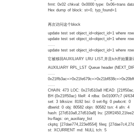
frmt: 0x02 chkval: 0x0000 type: 0x06=trans dat
Hex dump of block: st=0, typ_found=1
再次访问这个block
update test set object_id=object_id+1 where
update test set object_id=object_id+1 where
......
update test set object_id=object_id+1 where
它被移回AUXILIARY LRU LIST,并且tch开始重
AUXILIARY RPL_LST Queue header (NEXT_DIRE
......
0x21ffb3ac=>0x21fe679c=>0x21bf838c=>0x20
......
CHAIN: 473 LOC: 0x27d510a8 HEAD: [21ff50ac,
BH (0x21ff50ac) file#: 4 rdba: 0x0100f7c7 (4/63
set: 3 blksize: 8192 bsi: 0 set-flg: 0 pwbcnt: 0
dbwrid: 0 obj: 80582 objn: 80582 tsn: 4 afn: 4
hash: [27d510a8,27d510a8] lru: [20ff2450,21fee2
lru-flags: on_auxiliary_list
ckptq: [27dae774,223e8554] fileq: [27dae7c4,27
st: XCURRENT md: NULL tch: 5