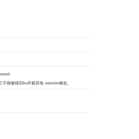
eused.
它不能被移回lru并被其他 session修改。