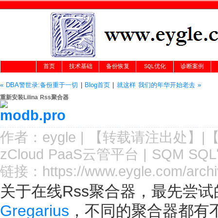
首页
技术基础
备份恢复
SQL优化
诊断案例
« DBA警世录:备份重于一切
|
Blog首页
|
就这样 我们的年华开始老去 »
重新安装Lilina Rss聚合器
作者：
eygle
|
【转载请注
出处
】|
zCloud PaaS云管平台
|
SQM SQ
链接：
https://www.eygle.com/archi
关于在线Rss聚合器，最先尝试
Gregarius
，不同的聚合器都有不