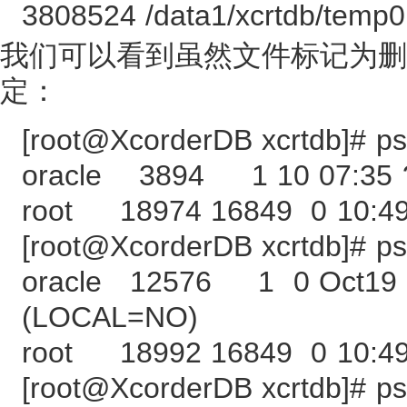
3808524 /data1/xcrtdb/temp01
我们可以看到虽然文件标记为删除（
定：
[root@XcorderDB xcrtdb]# ps
oracle 3894 1 10 07:35 
root 18974 16849 0 10:49
[root@XcorderDB xcrtdb]# ps
oracle 12576 1 0 Oct19 
(LOCAL=NO)
root 18992 16849 0 10:49
[root@XcorderDB xcrtdb]# ps