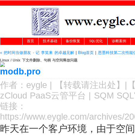
首页
技术基础
备份恢复
SQL优化
诊断案例
« 把时间当做朋友 - 记 李笑来 的卓越见解
|
Blog首页
|
恩墨科技第二次性能优
Linux / Unix 下文件删除、句柄 与空间释放问题
作者：
eygle
|
【转载请注
出处
】|
zCloud PaaS云管平台
|
SQM SQ
链接：
https://www.eygle.com/archives/20
昨天在一个客户环境，由于空间