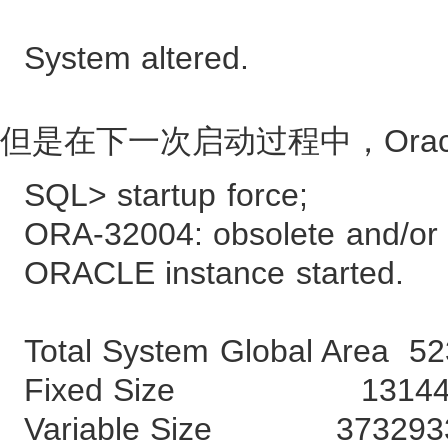
System altered.
但是在下一次启动过程中，Ora
SQL> startup force;
ORA-32004: obsolete and/or 
ORACLE instance started.
Total System Global Area 5
Fixed Size 1314492
Variable Size 3732933