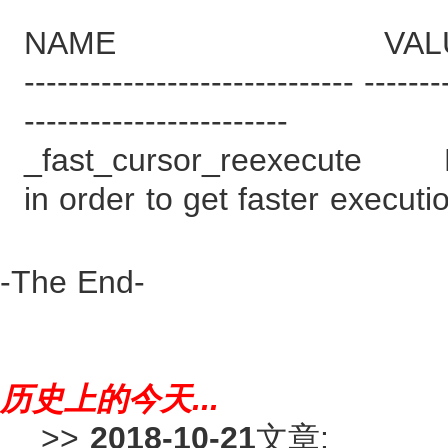
NAME VALU
------------------------------ -------
------------------------
_fast_cursor_reexec
in order to get faster executi
-The End-
历史上的今天...
>>
2018-10-21
文章: