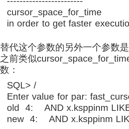
------------------------
cursor_space_for_ti
in order to get faster executi
替代这个参数的另外一个参数是_fast
之前类似cursor_space_f
数：
SQL> /
Enter value for par: fast_cur
old 4: AND x.ksppinm LIK
new 4: AND x.ksppinm LIKE