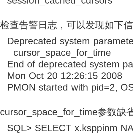
session_cached_curso
检查告警日志，可以发现如下信
Deprecated system parameters
cursor_space_for_time
End of deprecated system par
Mon Oct 20 12:26:15 2008
PMON started with pid=2, O
cursor_space_for_time参
SQL> SELECT x.ksppinm NAM