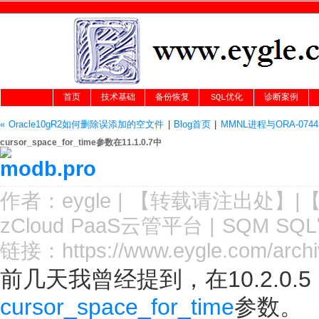
首页
技术基础
备份恢复
SQL优化
诊断案例
« Oracle10gR2如何删除误添加的空文件
|
Blog首页
|
MMNL进程与ORA-07445 k
cursor_space_for_time参数在11.1.0.7中
作者：
eygle
|
【转载请注
出处
】|
zCloud PaaS云管平台
|
SQM SQ
链接：
https://www.eygle.com/arch
前几天我曾经提到，在10.2.0.5 an
cursor_space_for_time
参数。