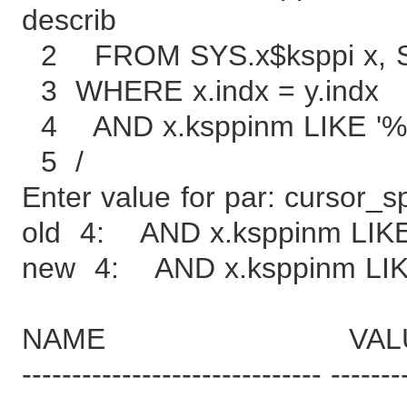
describ
2 FROM SYS.x$ksppi x, S
3 WHERE x.indx = y.indx
4 AND x.ksppinm LIKE '%
5 /
Enter value for par: cursor_
old 4: AND x.ksppinm LIK
new 4: AND x.ksppinm LIK
NAME VALU
------------------------------ -------