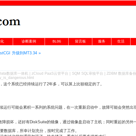
优化
诊断案例
BLOG
留言板
服务
生活
tCGI 升级到MT3.34 »
Data数据库一体机
|
zCloud PaaS云管平台
|
SQM SQL审核平台
|
ZDBM 数据库备
dy_is_dangerous.html
，这个系统已经持续运行了2年多，可以算上比较稳定的了。
续运行可能会累积一系列的系统问题，在一次重新启动中，故障可能会突然出
故障损坏，还好有DiskSuite的镜像，通过镜像盘启动了主机；同时重起的另
个主要数据库，所幸计划充分，按时完成了工作。