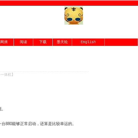
网摘
阅读
下载
墨天轮
English
份一体机
】
现。
外一台880能够正常启动，还算是比较幸运的。