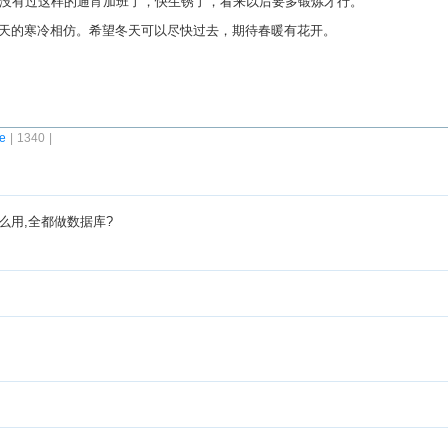
久没有过这样的通宵加班了，快生锈了，看来以后要多锻炼才行。
天的寒冷相仿。希望冬天可以尽快过去，期待春暖有花开。
fe
| 1340 |
做什么用,全都做数据库?