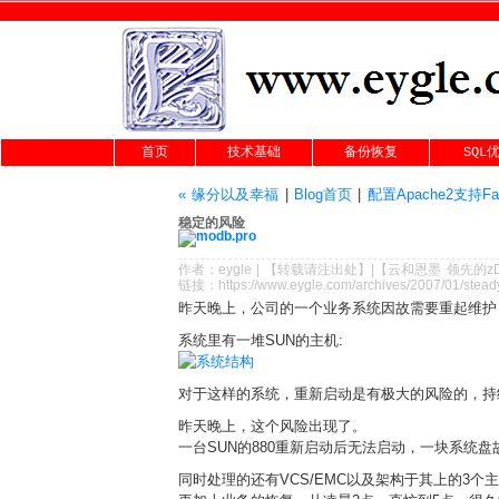
首页
技术基础
备份恢复
SQL
« 缘分以及幸福
|
Blog首页
|
配置Apache2支持Fas
稳定的风险
作者：
eygle
|
【转载请注
出处
】|【
云和恩墨
领先的
z
链接：
https://www.eygle.com/archives/2007/01/stea
昨天晚上，公司的一个业务系统因故需要重起维护
系统里有一堆SUN的主机:
对于这样的系统，重新启动是有极大的风险的，持
昨天晚上，这个风险出现了。
一台SUN的880重新启动后无法启动，一块系统盘
同时处理的还有VCS/EMC以及架构于其上的3