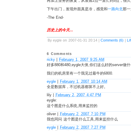
再加上业务的恢复，从凌晨2点一直忙到5点，很
下午出门，发现外面真是冷，感觉和
一路向北
那一
-The End-
历史上的今天...
By eygle on 2007-01-31 20:14 |
Comments (6)
|
Li
6 Comments
ricky
|
February 1, 2007 9:25 AM
好多880和480,eygle大侠,你们这么好的server
我们的机房里有一个我见过最牛的6800.
eygle
|
February 1, 2007 10:14 AM
全是数据库，不过机器都算不上好。
lily
|
February 2, 2007 4:47 PM
eygle:
这个图是什么系统,用来监控的
oliver
|
February 2, 2007 7:10 PM
我也同问 这个图是什么工具,用来监控什么
eygle
|
February 2, 2007 7:27 PM