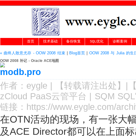
首页
技术基础
备份恢复
SQL优化
诊断案例
« 曲终人散意尤存 - OOW 2008 结束
|
Blog首页
|
OOW 2008 与 Julia 的生
OOW 2008 补记 - Oracle ACE地图
作者：
eygle
|
【转载请注
出处
】|
zCloud PaaS云管平台
|
SQM SQ
链接：
https://www.eygle.com/arc
在OTN活动的现场，有一张大幅地
及ACE Director都可以在上