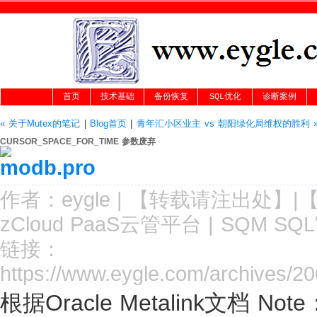
首页
技术基础
备份恢复
SQL优化
诊断案例
« 关于Mutex的笔记
|
Blog首页
|
青年汇小区业主 vs 朝阳绿化局维权的胜利 
CURSOR_SPACE_FOR_TIME 参数废弃
作者：
eygle
|
【转载请注
出处
】|
zCloud PaaS云管平台
|
SQM SQ
链接：
https://www.eygle.com/archives/2
根据Oracle Metalink文档 Note