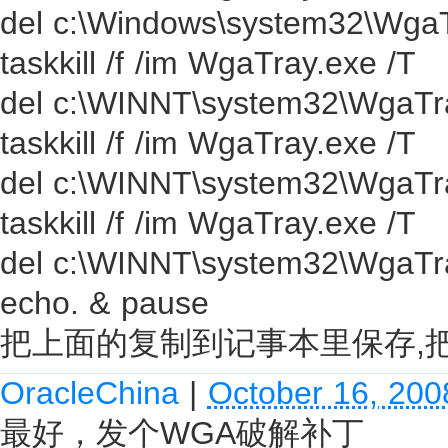
del c:\Windows\system32\WgaTr
taskkill /f /im WgaTray.exe /T
del c:\WINNT\system32\WgaTra
taskkill /f /im WgaTray.exe /T
del c:\WINNT\system32\WgaTra
taskkill /f /im WgaTray.exe /T
del c:\WINNT\system32\WgaTra
echo. & pause
把上面的复制到记事本里保存,把
OracleChina
|
October 16, 200
最好，发个WGA破解补丁