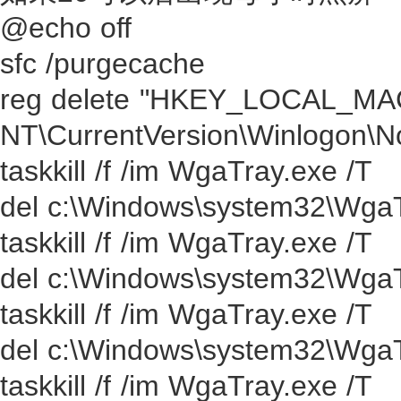
@echo off
sfc /purgecache
reg delete "HKEY_LOCAL_MA
NT\CurrentVersion\Winlogon\No
taskkill /f /im WgaTray.exe /T
del c:\Windows\system32\WgaTr
taskkill /f /im WgaTray.exe /T
del c:\Windows\system32\WgaTr
taskkill /f /im WgaTray.exe /T
del c:\Windows\system32\WgaTr
taskkill /f /im WgaTray.exe /T