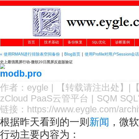
首页
技术基础
备份恢复
SQL优化
诊断案例
« 使用RMAN进行排除表空间备份
|
Blog首页
|
使用Profile对用户Session
史上最强黑屏行动-微软20日黑屏反盗版验证
作者：
eygle
|
【转载请注
出处
】|
zCloud PaaS云管平台
|
SQM SQ
链接：
https://www.eygle.com/arch
根据昨天看到的一则
新闻
，微软
行动主要内容为：