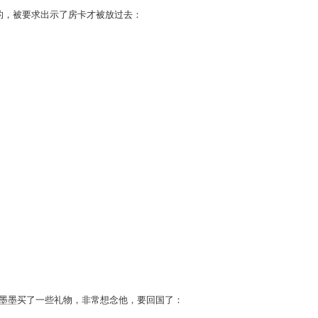
的，被要求出示了房卡才被放过去：
午给墨墨买了一些礼物，非常想念他，要回国了：