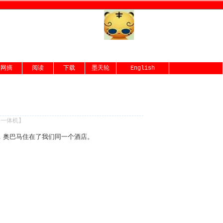
网摘
阅读
下载
墨天轮
English
份一体机
】
店，奥巴马住在了我们同一个酒店。