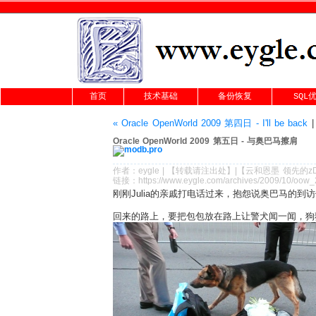
首页
技术基础
备份恢复
SQL
« Oracle OpenWorld 2009 第四日 - I'll be back
Oracle OpenWorld 2009 第五日 - 与奥巴马擦肩
作者：
eygle
|
【转载请注
出处
】|【
云和恩墨
领先的
z
链接：
https://www.eygle.com/archives/2009/10/oow_
刚刚Julia的亲戚打电话过来，抱怨说奥巴马的
回来的路上，要把包包放在路上让警犬闻一闻，狗狗