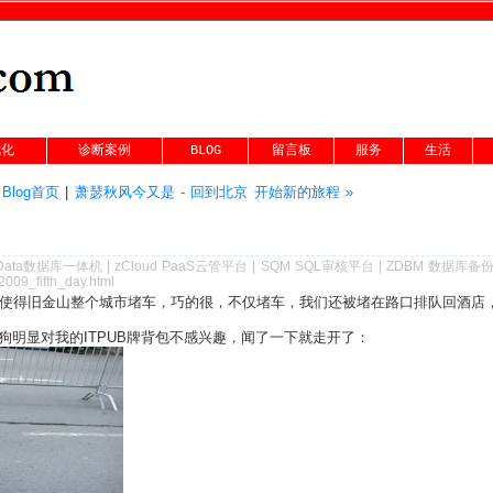
优化
诊断案例
BLOG
留言板
服务
生活
|
Blog首页
|
萧瑟秋风今又是 - 回到北京 开始新的旅程 »
Data数据库一体机
|
zCloud PaaS云管平台
|
SQM SQL审核平台
|
ZDBM 数据库备
2009_fifth_day.html
到访使得旧金山整个城市堵车，巧的很，不仅堵车，我们还被堵在路口排队回酒
明显对我的ITPUB牌背包不感兴趣，闻了一下就走开了：