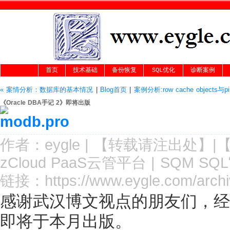
首页
技术基础
备份恢复
SQL优化
诊断案例
« 案情分析：数据库的基本情况
|
Blog首页
|
案例分析:row cache objects与pin
《Oracle DBA手记 2》即将出版
作者：
eygle
|
【转载请注
出处
】|
zCloud PaaS云管平台
|
SQM SQ
链接：
https://www.eygle.com/arch
感谢武汉博文视点的朋友们，经过紧
即将于本月出版。