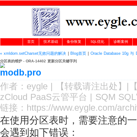
首页
技术基础
备份恢复
SQL优化
诊断案例
« xmldom.setCharset无效问题的解决
|
Blog首页
|
Oracle Database 10g 
分区表的维护 - ORA-14402 更新分区关键字列
作者：
eygle
|
【转载请注
出处
】|
zCloud PaaS云管平台
|
SQM SQ
链接：
https://www.eygle.com/arch
在使用分区表时，需要注意的一
会遇到如下错误：