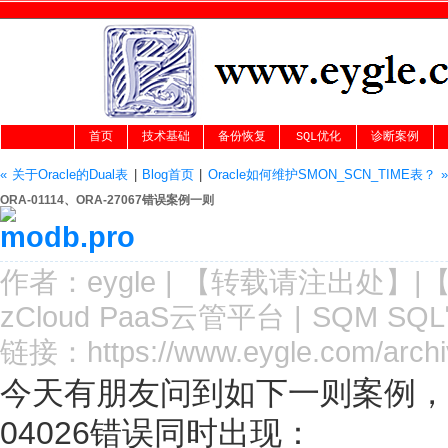
首页
技术基础
备份恢复
SQL优化
诊断案例
« 关于Oracle的Dual表
|
Blog首页
|
Oracle如何维护SMON_SCN_TIME表？ »
ORA-01114、ORA-27067错误案例一则
作者：
eygle
|
【转载请注
出处
】|
zCloud PaaS云管平台
|
SQM SQ
链接：
https://www.eygle.com/arc
今天有朋友问到如下一则案例，ORA-
04026错误同时出现：