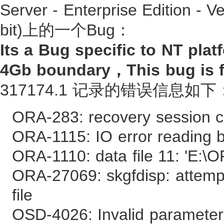
Server - Enterprise Edition - V
bit)上的一个Bug：
Its a Bug specific to NT pl
4Gb boundary，This bug is fi
317174.1 记录的错误信息如下
ORA-283: recovery session c
ORA-1115: IO error reading b
ORA-1110: data file 11: '
ORA-27069: skgfdisp: attempt
file
OSD-4026: Invalid paramete