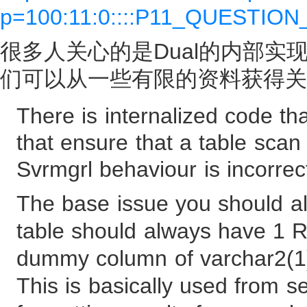
p=100:11:0::::P11_QUESTION
很多人关心的是Dual的内部实现
们可以从一些有限的资料获得关于
There is internalized code t
that ensure that a table sca
Svrmgrl behaviour is incorrec
The base issue you should 
table should always have 1 R
dummy column of varchar2(1
This is basically used from s