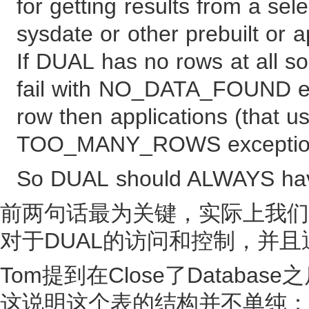
for getting results from a sel
sysdate or other prebuilt or a
If DUAL has no rows at all s
fail with NO_DATA_FOUND ex
row then applications (that u
TOO_MANY_ROWS exceptio
So DUAL should ALWAYS have
前两句话最为关键，实际上我们也
对于DUAL的访问和控制，并且通过
Tom提到在Close了Datab
这说明这个表的结构并不单纯：