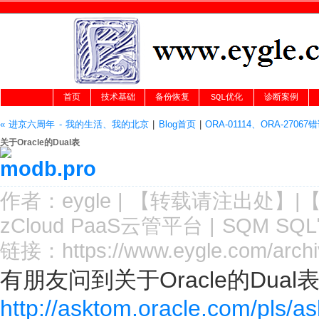
首页
技术基础
备份恢复
SQL优化
诊断案例
« 进京六周年 - 我的生活、我的北京
|
Blog首页
|
ORA-01114、ORA-2706
关于Oracle的Dual表
作者：
eygle
|
【转载请注
出处
】|
zCloud PaaS云管平台
|
SQM SQ
链接：
https://www.eygle.com/archi
有朋友问到关于Oracle的Du
http://asktom.oracle.com/pls/a