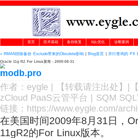
首页
技术基础
备份恢复
SQL优化
诊断案例
« RMAN排除备份 Exclude带来的Obsolete影响
|
Blog首页
|
并行查询的 PX Deq
Oracle 11g R2 For Linux发布 - 2009-08-31
作者：
eygle
|
【转载请注
出处
】|
zCloud PaaS云管平台
|
SQM SQ
链接：
https://www.eygle.com/arch
在美国时间2009年8月31日，Orac
11gR2的For Linux版本。